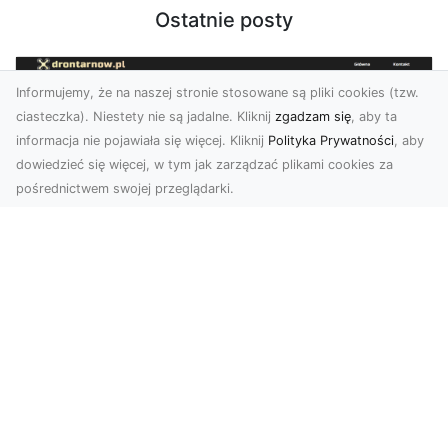
Ostatnie posty
Informujemy, że na naszej stronie stosowane są pliki cookies (tzw.
ciasteczka). Niestety nie są jadalne. Kliknij
zgadzam się
, aby ta
informacja nie pojawiała się więcej. Kliknij
Polityka Prywatności
, aby
dowiedzieć się więcej, w tym jak zarządzać plikami cookies za
pośrednictwem swojej przeglądarki.
Usługi dronem Dębica – nowoczesne
rozwiązania dla Twoich projektów
Usługi dronem Dębica oferują niezwykłe
możliwości w fotografii i filmowaniu z lotu ptaka,
które po...