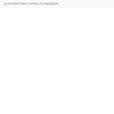
pośrednictwem swojej przeglądarki.
Usługi dronem Dębica – nowoczesne
rozwiązania dla Twoich projektów
Usługi dronem Dębica oferują niezwykłe
możliwości w fotografii i filmowaniu z lotu ptaka,
które po...