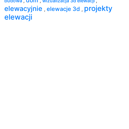
dom
budowa
,
,
wizualizacja 3d elewacji
,
projekty
elewacyjnie
elewacje 3d
,
,
elewacji