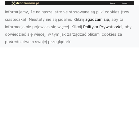
Informujemy, że na naszej stronie stosowane są pliki cookies (tzw.
ciasteczka). Niestety nie są jadalne. Kliknij
zgadzam się
, aby ta
informacja nie pojawiała się więcej. Kliknij
Polityka Prywatności
, aby
dowiedzieć się więcej, w tym jak zarządzać plikami cookies za
pośrednictwem swojej przeglądarki.
Usługi dronem Dębica – nowoczesne
rozwiązania dla Twoich projektów
Usługi dronem Dębica oferują niezwykłe
możliwości w fotografii i filmowaniu z lotu ptaka,
które po...