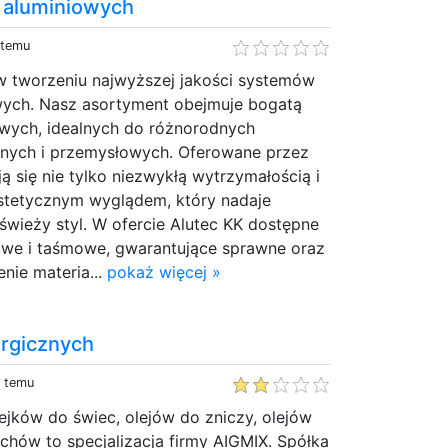
i aluminiowych
 temu
 w tworzeniu najwyższej jakości systemów
owych. Nasz asortyment obejmuje bogatą
owych, idealnych do różnorodnych
nych i przemysłowych. Oferowane przez
ą się nie tylko niezwykłą wytrzymałością i
estetycznym wyglądem, który nadaje
wieży styl. W ofercie Alutec KK dostępne
kowe i taśmowe, gwarantujące sprawne oraz
nie materia...
pokaż więcej »
urgicznych
y temu
jków do świec, olejów do zniczy, olejów
hów to specjalizacja firmy AIGMIX. Spółka