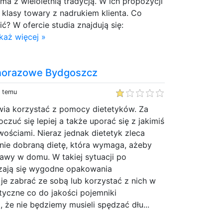
irma z wieloletnią tradycją. W ich propozycji
j klasy towary z nadrukiem klienta. Co
? W ofercie studia znajdują się:
każ więcej »
norazowe Bydgoszcz
y temu
ia korzystać z pomocy dietetyków. Za
zuć się lepiej a także uporać się z jakimiś
ościami. Nieraz jednak dietetyk zleca
tnie dobraną dietę, która wymaga, ażeby
wy w domu. W takiej sytuacji po
zają się wygodne opakowania
je zabrać ze sobą lub korzystać z nich w
tyczne co do jakości pojemniki
 że nie będziemy musieli spędzać dłu...