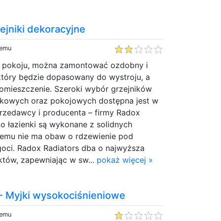
ejniki dekoracyjne
temu
 w pokoju, można zamontować ozdobny i
który będzie dopasowany do wystroju, a
omieszczenie. Szeroki wybór grzejników
nkowych oraz pokojowych dostępna jest w
przedawcy i producenta – firmy Radox
 do łazienki są wykonane z solidnych
czemu nie ma obaw o rdzewienie pod
oci. Radox Radiators dba o najwyższa
któw, zapewniając w sw...
pokaż więcej »
 - Myjki wysokociśnieniowe
temu