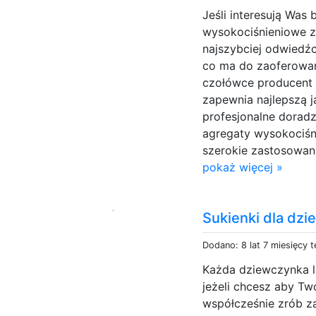
Jeśli interesują Was
wysokociśnieniowe z 
najszybciej odwiedźc
co ma do zaoferowa
czołówce producent
zapewnia najlepszą j
profesjonalne dorad
agregaty wysokociśni
szerokie zastosowani
pokaż więcej »
Sukienki dla dz
Dodano: 8 lat 7 miesięcy 
Każda dziewczynka lu
jeżeli chcesz aby Tw
współcześnie zrób z