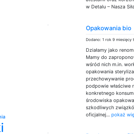
w Detalu – Nasza Siła
Opakowania bio
Dodano: 1 rok 9 miesięcy
Działamy jako reno
Mamy do zaproponowa
wśród nich m.in. wo
opakowania steryliz
przechowywanie pro
podpowie właściwe r
konkretnego konsume
środowiska opakowan
szkodliwych związkó
oficjalnej...
pokaż wię
ia
i