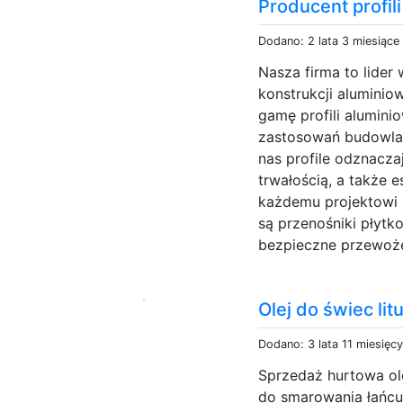
Producent profil
Dodano: 2 lata 3 miesiące
Nasza firma to lider
konstrukcji alumini
gamę profili alumini
zastosowań budowla
nas profile odznaczaj
trwałością, a także 
każdemu projektowi ś
są przenośniki płyt
bezpieczne przewoże
Olej do świec lit
Dodano: 3 lata 11 miesięc
Sprzedaż hurtowa ole
do smarowania łańcuc