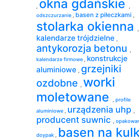
okna gdańskie
,
,
basen z piłeczkami
odszczurzanie
,
,
stolarka okienna
,
kalendarze trójdzielne
,
antykorozja betonu
,
konstrukcje
kalendarze firmowe
,
grzejniki
aluminiowe
,
worki
ozdobne
,
moletowane
,
profile
urządzenia uhp
aluminiowe
,
,
producent suwnic
,
opakowan
basen na kulk
doypak
,