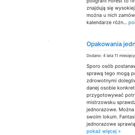
poligrafii Forest to f
znajdują się wysokie
można u nich zamówić
kalendarze różn...
po
Opakowania jed
Dodano: 4 lata 11 miesięc
Sporo osób postanaw
sprawą tego mogą poc
zdrowotnymi dolegliw
danej osobie konkre
przygotowywać potra
mistrzowsku sprawd
jednorazowe. Można 
swoim lokum. Fantas
jednorazowe sprawią,
pokaż więcej »