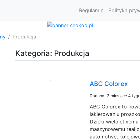
Regulamin
Polityka pry
rmy
Produkcja
Kategoria: Produkcja
ABC Colorex
Dodano: 2 miesiące 4 tyg
ABC Colorex to nowo
lakierowaniu proszk
Dzięki wieloletniem
maszynowemu realizu
automotive, kolejowe