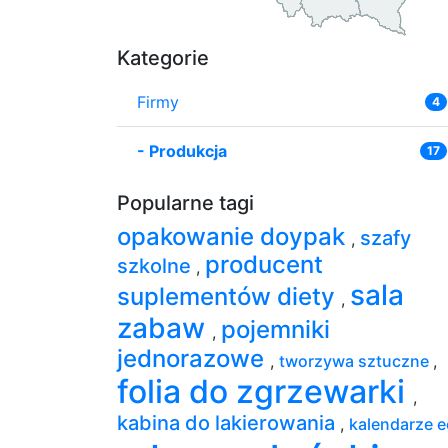
Kategorie
Firmy
4
-
Produkcja
17
Popularne tagi
opakowanie doypak
szafy
,
producent
szkolne
,
sala
suplementów diety
,
zabaw
pojemniki
,
jednorazowe
,
tworzywa sztuczne
,
folia do zgrzewarki
,
kabina do lakierowania
,
kalendarze 