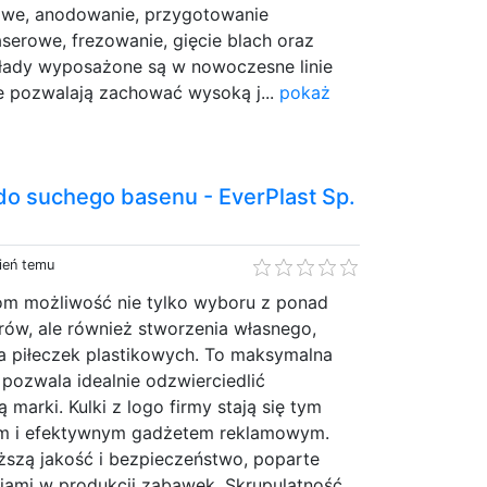
owe, anodowanie, przygotowanie
aserowe, frezowanie, gięcie blach oraz
łady wyposażone są w nowoczesne linie
re pozwalają zachować wysoką j...
pokaż
do suchego basenu - EverPlast Sp.
ień temu
tom możliwość nie tylko wyboru z ponad
rów, ale również stworzenia własnego,
a piłeczek plastikowych. To maksymalna
 pozwala idealnie odzwierciedlić
ą marki. Kulki z logo firmy stają się tym
 i efektywnym gadżetem reklamowym.
szą jakość i bezpieczeństwo, poparte
niami w produkcji zabawek. Skrupulatność