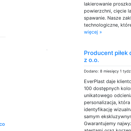
lakierowanie proszk
powierzchni, cięcie l
spawanie. Nasze zak
technologiczne, któ
więcej »
Producent piłek 
z o.o.
Dodano: 8 miesięcy 1 tydz
EverPlast daje klien
100 dostępnych kolo
unikatowego odcieni
personalizacja, która
identyfikację wizualn
samym ekskluzywnym
Gwarantujemy najwyż
eco
atestami oraz korze