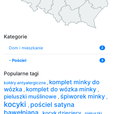
Kategorie
Dom i mieszkanie
2
-
Pościel
3
Popularne tagi
komplet minky do
kołdry antyalergiczne
,
wózka
komplet do wózka minky
,
,
śpiworek minky
pieluszki muślinowe
,
,
kocyki
pościel satyna
,
bawełniana
kocyk dziecięcy
,
,
pieluszki