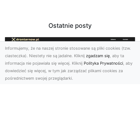
Ostatnie posty
Informujemy, że na naszej stronie stosowane są pliki cookies (tzw.
ciasteczka). Niestety nie są jadalne. Kliknij
zgadzam się
, aby ta
informacja nie pojawiała się więcej. Kliknij
Polityka Prywatności
, aby
dowiedzieć się więcej, w tym jak zarządzać plikami cookies za
pośrednictwem swojej przeglądarki.
Usługi dronem Dębica – nowoczesne
rozwiązania dla Twoich projektów
Usługi dronem Dębica oferują niezwykłe