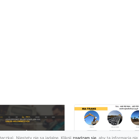
eczka). Niestety nie są jadalne. Kliknij
zgadzam się
, aby ta informacja nie 