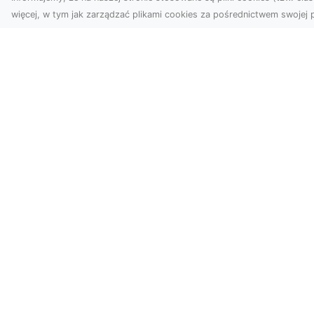
więcej, w tym jak zarządzać plikami cookies za pośrednictwem swojej p
Usługi dronem Dębica
FH
– nowoczesne
Be
rozwiązania dla
Po
Twoich projektów
Dr
Usługi dronem Dębica
Na
oferują niezwykłe
Po
możliwości w fotografii i
Dl
filmowaniu z lotu ptaka,
z 
które po...
kie
w s
wwwKatalog.pl - katalog stron w
Przeglądaj nasz katalog stron WWW i odkr