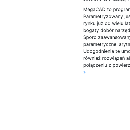
MegaCAD to program 
Parametryzowany jest
rynku już od wielu la
bogaty dobór narzęd
Sporo zaawansowany
parametryczne, arytm
Udogodnienia te umoż
również rozwiązań a
połączeniu z powier
»