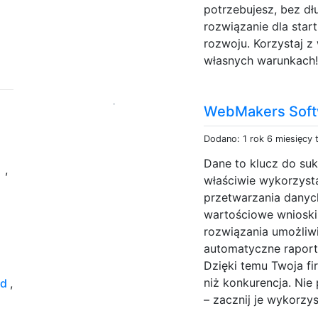
potrzebujesz, bez d
rozwiązanie dla star
rozwoju. Korzystaj z
własnych warunkach!
WebMakers Soft
Dodano: 1 rok 6 miesięcy
Dane to klucz do sukc
e
,
właściwie wykorzyst
przetwarzania danyc
wartościowe wnioski
rozwiązania umożliwi
automatyczne raport
Dzięki temu Twoja fir
niż konkurencja. Nie
2d
,
– zacznij je wykorzy