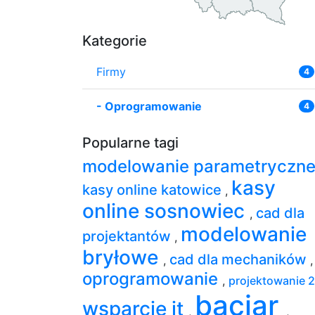
Kategorie
Firmy
4
-
Oprogramowanie
4
Popularne tagi
modelowanie parametryczn
kasy
kasy online katowice
,
online sosnowiec
cad dla
,
modelowanie
projektantów
,
bryłowe
cad dla mechaników
,
,
oprogramowanie
,
projektowanie 
baciar
wsparcie it
,
,