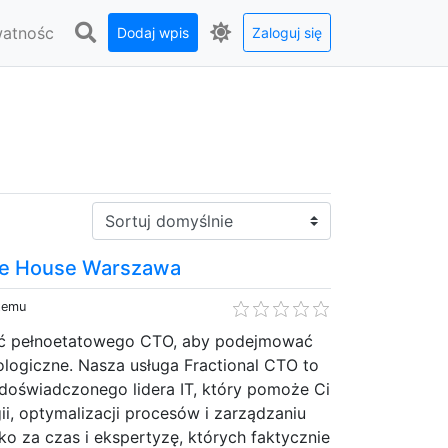
watnośc
Dodaj wpis
Zaloguj się
Sortuj:
re House Warszawa
 temu
iać pełnoetatowego CTO, aby podejmować
logiczne. Nasza usługa Fractional CTO to
 doświadczonego lidera IT, który pomoże Ci
i, optymalizacji procesów i zarządzaniu
lko za czas i ekspertyzę, których faktycznie