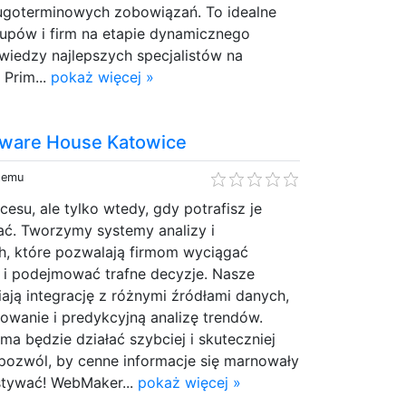
ługoterminowych zobowiązań. To idealne
tupów i firm na etapie dynamicznego
 wiedzy najlepszych specjalistów na
 Prim...
pokaż więcej »
ware House Katowice
 temu
esu, ale tylko wtedy, gdy potrafisz je
ać. Tworzymy systemy analizy i
h, które pozwalają firmom wyciągać
 i podejmować trafne decyzje. Nasze
ają integrację z różnymi źródłami danych,
owanie i predykcyjną analizę trendów.
ma będzie działać szybciej i skuteczniej
 pozwól, by cenne informacje się marnowały
stywać! WebMaker...
pokaż więcej »