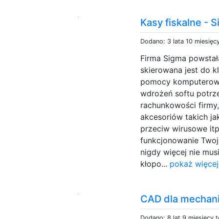
Kasy fiskalne - 
Dodano: 3 lata 10 miesięc
Firma Sigma powstał
skierowana jest do k
pomocy komputerowej
wdrożeń softu potrz
rachunkowości firmy,
akcesoriów takich ja
przeciw wirusowe it
funkcjonowanie Twoj
nigdy więcej nie mus
kłopo...
pokaż więcej
CAD dla mechani
Dodano: 8 lat 9 miesięcy 