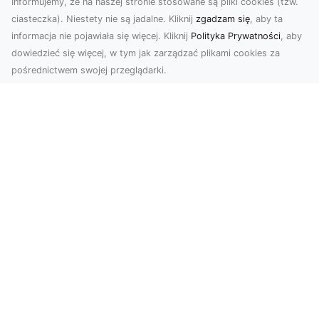
Informujemy, że na naszej stronie stosowane są pliki cookies (tzw.
ciasteczka). Niestety nie są jadalne. Kliknij
zgadzam się
, aby ta
informacja nie pojawiała się więcej. Kliknij
Polityka Prywatności
, aby
dowiedzieć się więcej, w tym jak zarządzać plikami cookies za
pośrednictwem swojej przeglądarki.
Usługi dronem Dębica – nowoczesne
rozwiązania dla Twoich projektów
Usługi dronem Dębica oferują niezwykłe
możliwości w fotografii i filmowaniu z lotu ptaka,
które po...