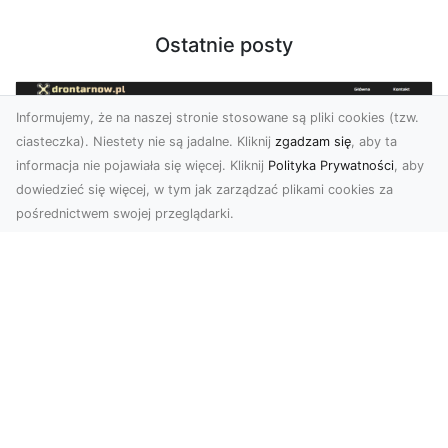
Ostatnie posty
Informujemy, że na naszej stronie stosowane są pliki cookies (tzw.
ciasteczka). Niestety nie są jadalne. Kliknij
zgadzam się
, aby ta
informacja nie pojawiała się więcej. Kliknij
Polityka Prywatności
, aby
dowiedzieć się więcej, w tym jak zarządzać plikami cookies za
pośrednictwem swojej przeglądarki.
Usługi dronem Dębica – nowoczesne
rozwiązania dla Twoich projektów
Usługi dronem Dębica oferują niezwykłe
możliwości w fotografii i filmowaniu z lotu ptaka,