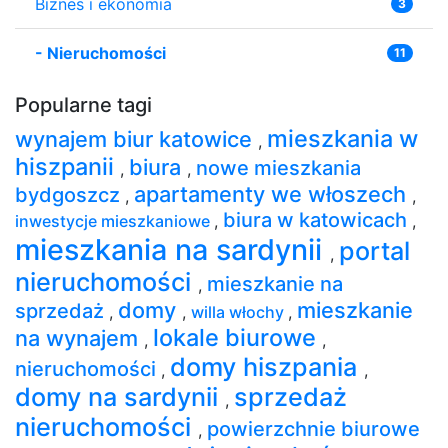
Biznes i ekonomia
3
-
Nieruchomości
11
Popularne tagi
mieszkania w
wynajem biur katowice
,
hiszpanii
biura
nowe mieszkania
,
,
apartamenty we włoszech
bydgoszcz
,
,
biura w katowicach
inwestycje mieszkaniowe
,
,
mieszkania na sardynii
portal
,
nieruchomości
mieszkanie na
,
domy
mieszkanie
sprzedaż
,
,
willa włochy
,
lokale biurowe
na wynajem
,
,
domy hiszpania
nieruchomości
,
,
domy na sardynii
sprzedaż
,
nieruchomości
powierzchnie biurowe
,