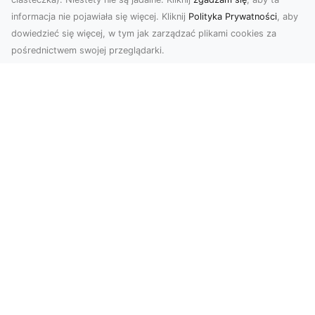
informacja nie pojawiała się więcej. Kliknij
Polityka Prywatności
, aby
dowiedzieć się więcej, w tym jak zarządzać plikami cookies za
pośrednictwem swojej przeglądarki.
Usługi dronem Dębica – nowoczesne
rozwiązania dla Twoich projektów
Usługi dronem Dębica oferują niezwykłe
możliwości w fotografii i filmowaniu z lotu ptaka,
które po...