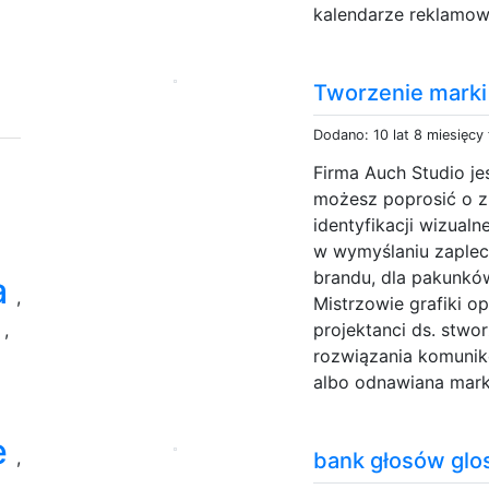
kalendarze reklamowe
Tworzenie marki
Dodano: 10 lat 8 miesięcy
Firma Auch Studio j
możesz poprosić o z
identyfikacji wizualn
w wymyślaniu zaplec
brandu, dla pakunkó
a
,
Mistrzowie grafiki o
a
,
projektanci ds. stwo
rozwiązania komunik
albo odnawiana marka
e
,
bank głosów glos