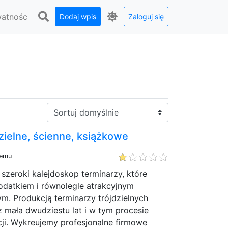
watnośc
Dodaj wpis
Zaloguj się
Sortuj:
zielne, ścienne, książkowe
temu
szeroki kalejdoskop terminarzy, które
datkiem i równolegle atrakcyjnym
. Produkcją terminarzy trójdzielnych
 mała dwudziestu lat i w tym procesie
cji. Wykreujemy profesjonalne firmowe