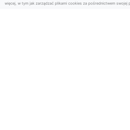
więcej, w tym jak zarządzać plikami cookies za pośrednictwem swojej p
Usługi dronem Dębica
FH
– nowoczesne
Be
rozwiązania dla
Po
Twoich projektów
Dr
Usługi dronem Dębica
Na
oferują niezwykłe
Po
możliwości w fotografii i
Dl
filmowaniu z lotu ptaka,
z 
które po...
kie
w s
wwwKatalog.pl - katalog stron w
Przeglądaj nasz katalog stron WWW i odkr