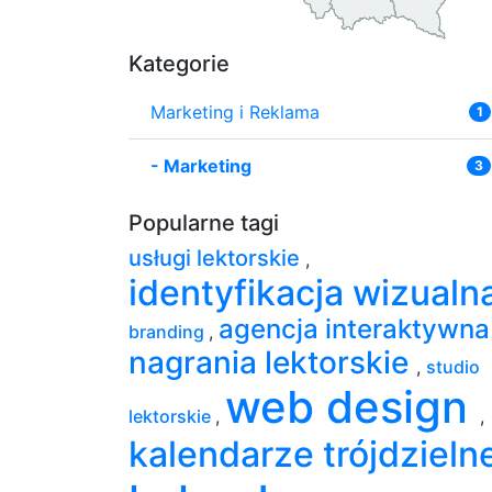
Kategorie
Marketing i Reklama
1
-
Marketing
3
Popularne tagi
usługi lektorskie
,
identyfikacja wizualn
agencja interaktywn
branding
,
nagrania lektorskie
,
studio
web design
lektorskie
,
,
kalendarze trójdzieln