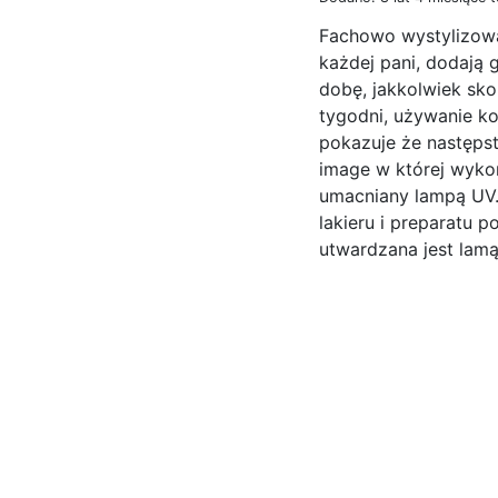
Fachowo wystylizowa
każdej pani, dodają 
dobę, jakkolwiek sk
tygodni, używanie ko
pokazuje że następs
image w której wykor
umacniany lampą UV.
lakieru i preparatu
utwardzana jest lamą 