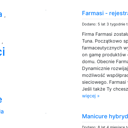
ra
Farmasi - rejestr
,
Dodano: 5 lat 3 tygodnie 
Firma Farmasi został
n
Tuna. Początkowo sp
,
i
farmaceutycznych wy
on gamę produktów 
domu. Obecnie Farm
Dynamicznie rozwija
możliwość współprac
sieciowego. Farmasi 
Jeśli także Ty chces
więcej »
e
ła
Manicure hybryd
Dodano: 8 lat 4 miesiące 