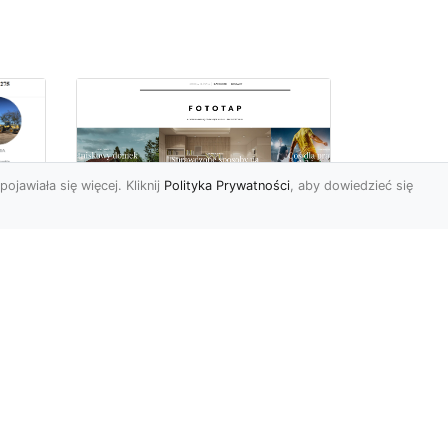
pojawiała się więcej. Kliknij
Polityka Prywatności
, aby dowiedzieć się
ów
Wśród kwiatowego
piękna…
Motywy florystyczne są
znane i lubiana od wielu
wieków. Nie dziwi nas to
o
kompletnie, wnoszą
a
bowie...
ok