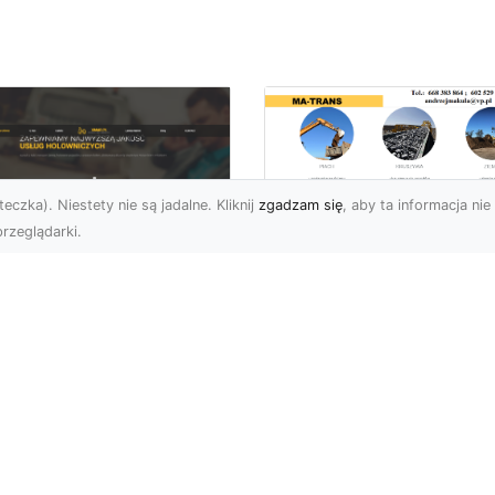
eczka). Niestety nie są jadalne. Kliknij
zgadzam się
, aby ta informacja nie 
rzeglądarki.
Rozbiórka Budynk
z MA-TRANS –
U XMar –
Bezpieczeństwo i
zpieczny Transport
Efektywność w
jazdów i Pomoc
Każdym Projekcie
ogowa na
jwyższym
Profesjonalne Usługi
ziomie
Rozbiórkowe – Dlaczeg
Są Tak Ważne? Rozbiórk
aczego Warto Skorzystać
budynku to pierwszy kr