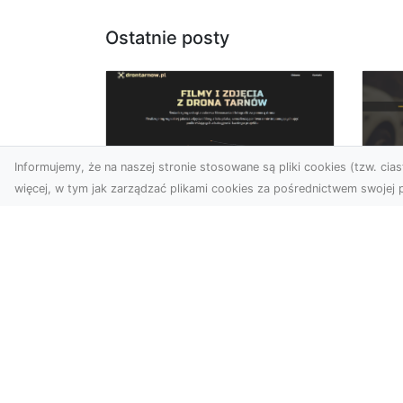
Ostatnie posty
Informujemy, że na naszej stronie stosowane są pliki cookies (tzw. ciast
więcej, w tym jak zarządzać plikami cookies za pośrednictwem swojej p
Usługi dronem Dębica
FH
– nowoczesne
Be
rozwiązania dla
Po
Twoich projektów
Dr
Usługi dronem Dębica
Na
oferują niezwykłe
Po
możliwości w fotografii i
Dl
filmowaniu z lotu ptaka,