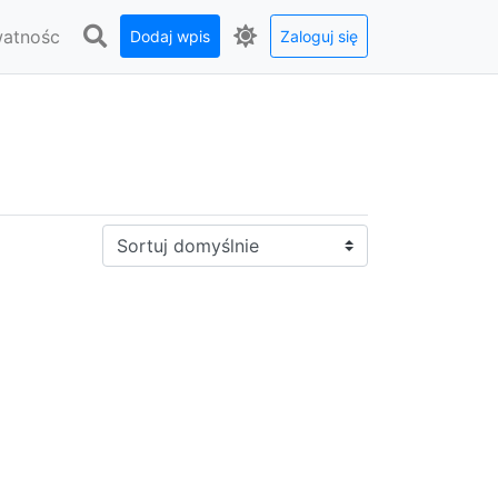
watnośc
Dodaj wpis
Zaloguj się
Sortuj: