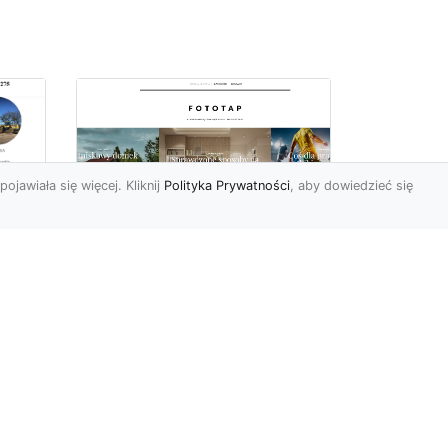
pojawiała się więcej. Kliknij
Polityka Prywatności
, aby dowiedzieć się
ów
Wśród kwiatowego
piękna…
Motywy florystyczne są
znane i lubiana od wielu
wieków. Nie dziwi nas to
o
kompletnie, wnoszą
a
bowie...
ok