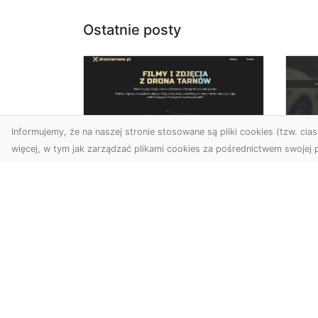
Ostatnie posty
Informujemy, że na naszej stronie stosowane są pliki cookies (tzw. ciast
więcej, w tym jak zarządzać plikami cookies za pośrednictwem swojej p
Usługi dronem Dębica
FH
– nowoczesne
Be
rozwiązania dla
Po
Twoich projektów
Dr
Usługi dronem Dębica
Na
oferują niezwykłe
Po
możliwości w fotografii i
Dl
filmowaniu z lotu ptaka,