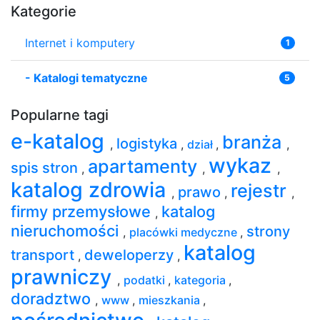
Kategorie
Internet i komputery
1
-
Katalogi tematyczne
5
Popularne tagi
e-katalog
branża
logistyka
,
,
dział
,
,
wykaz
apartamenty
spis stron
,
,
,
katalog zdrowia
rejestr
prawo
,
,
,
firmy przemysłowe
katalog
,
nieruchomości
strony
,
placówki medyczne
,
katalog
transport
deweloperzy
,
,
prawniczy
,
podatki
,
kategoria
,
doradztwo
,
www
,
mieszkania
,