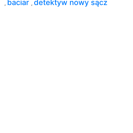
baciar
detektyw nowy sącz
,
,