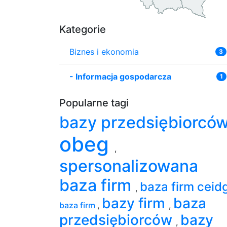
Kategorie
Biznes i ekonomia
3
-
Informacja gospodarcza
1
Popularne tagi
bazy przedsiębiorcó
obeg
,
spersonalizowana
baza firm
baza firm ceid
,
bazy firm
baza
baza firm
,
,
przedsiębiorców
bazy
,