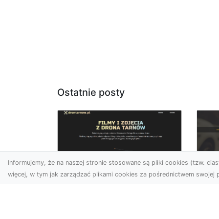
Ostatnie posty
Informujemy, że na naszej stronie stosowane są pliki cookies (tzw. ciast
więcej, w tym jak zarządzać plikami cookies za pośrednictwem swojej p
Usługi dronem Dębica
FH
– nowoczesne
Be
rozwiązania dla