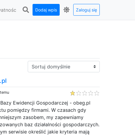
watnośc
Dodaj wpis
Zaloguj się
a
Sortuj:
.pl
 temu
 Bazy Ewidencji Gospodarczej - obeg.pl
aktu pomiędzy firmami. W czasach gdy
cenniejszym zasobem, my zapewniamy
izowanych baz działalności gospodarczych.
m serwisie określić jakie kryteria mają