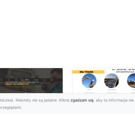
eczka). Niestety nie są jadalne. Kliknij
zgadzam się
, aby ta informacja nie 
rzeglądarki.
Rozbiórka Budynk
z MA-TRANS –
U XMar –
Bezpieczeństwo i
zpieczny Transport