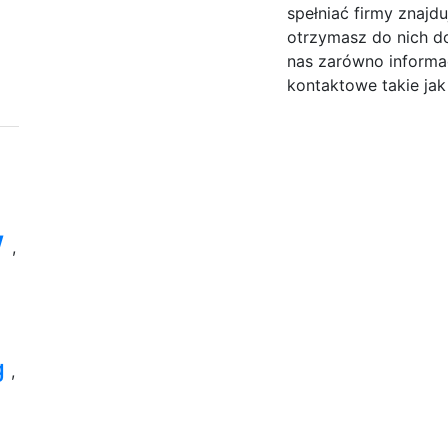
spełniać firmy znajdu
otrzymasz do nich do
nas zarówno informac
kontaktowe takie jak 
w
,
g
,