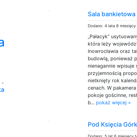
Sala bankietowa
Dodano: 4 lata 8 miesięcy
„Pałacyk” usytuowany
a
która leży wojewód
Inowrocławia oraz t
budowlą, ponieważ p
nienagannie wpisuje 
przyjemnością propo
w
nietknięty rok kale
,
cenach. W pakamera
ka
pokoje gościnne, res
b...
pokaż więcej »
Pod Księcia Górk
Dodano: 5 lat 6 miesięcy 