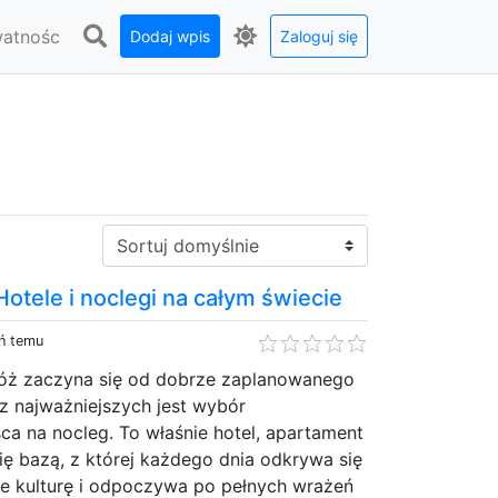
watnośc
Dodaj wpis
Zaloguj się
Sortuj:
otele i noclegi na całym świecie
eń temu
óż zaczyna się od dobrze zaplanowanego
z najważniejszych jest wybór
a na nocleg. To właśnie hotel, apartament
się bazą, z której każdego dnia odkrywa się
je kulturę i odpoczywa po pełnych wrażeń