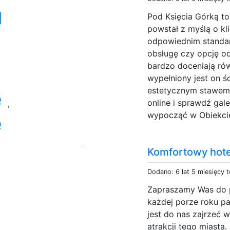
l
Pod Księcia Górką to
powstał z myślą o kl
odpowiednim standard
obsługę czy opcję od
bardzo doceniają rów
wypełniony jest on ś
estetycznym stawem
e
online i sprawdź gale
,
wypocząć w Obiekcie
e
Komfortowy hote
Dodano: 6 lat 5 miesięcy 
Zapraszamy Was do p
każdej porze roku p
jest do nas zajrzeć 
atrakcji tego miasta.