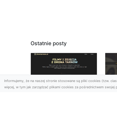
Ostatnie posty
Informujemy, że na naszej stronie stosowane są pliki cookies (tzw. ciast
więcej, w tym jak zarządzać plikami cookies za pośrednictwem swojej p
Usługi dronem Dębica
FH
– nowoczesne
Be
rozwiązania dla
Po
Twoich projektów