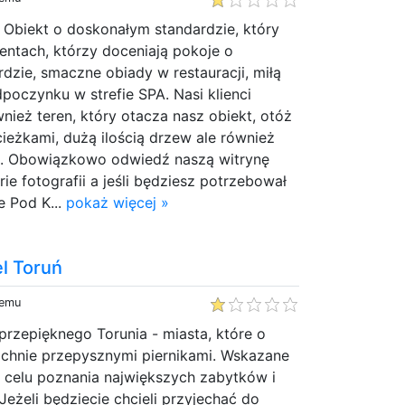
 Obiekt o doskonałym standardzie, który
ientach, którzy doceniają pokoje o
zie, smaczne obiady w restauracji, miłą
poczynku w strefie SPA. Nasi klienci
nież teren, który otacza nasz obiekt, otóż
cieżkami, dużą ilością drzew ale również
. Obowiązkowo odwiedź naszą witrynę
rie fotografii a jeśli będziesz potrzebował
 Pod K...
pokaż więcej »
l Toruń
temu
rzepięknego Torunia - miasta, które o
achnie przepysznymi piernikami. Wskazane
w celu poznania największych zabytków i
 Jeżeli będziecie chcieli przyjechać do