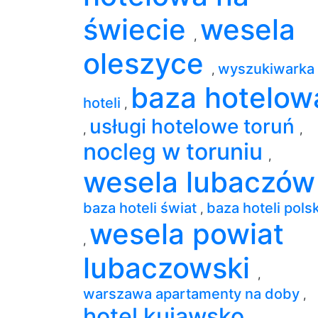
świecie
wesela
,
oleszyce
wyszukiwarka
,
baza hotelow
hoteli
,
usługi hotelowe toruń
,
,
nocleg w toruniu
,
wesela lubaczó
baza hoteli świat
baza hoteli pols
,
wesela powiat
,
lubaczowski
,
warszawa apartamenty na doby
,
hotel kujawsko