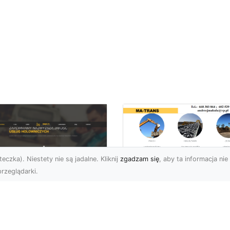
eczka). Niestety nie są jadalne. Kliknij
zgadzam się
, aby ta informacja nie 
rzeglądarki.
Rozbiórka Budynk
z MA-TRANS –
U XMar –
Bezpieczeństwo i
zpieczny Transport
Efektywność w
jazdów i Pomoc