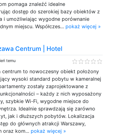
com pomaga znaleźć idealne
rując dostęp do szerokiej bazy obiektów z
ta i umożliwiając wygodne porównanie
ednym miejscu. Współczes...
pokaż więcej »
zawa Centrum | Hotel
ień temu
 centrum to nowoczesny obiekt położony
rujący wysoki standard pobytu w kameralnej
partamenty zostały zaprojektowane z
funkcjonalności – każdy z nich wyposażony
y, szybkie Wi-Fi, wygodne miejsce do
nętrza. Idealnie sprawdzają się zarówno
yt, jak i dłuższych pobytów. Lokalizacja
stęp do głównych atrakcji Warszawy,
 oraz kom...
pokaż więcej »