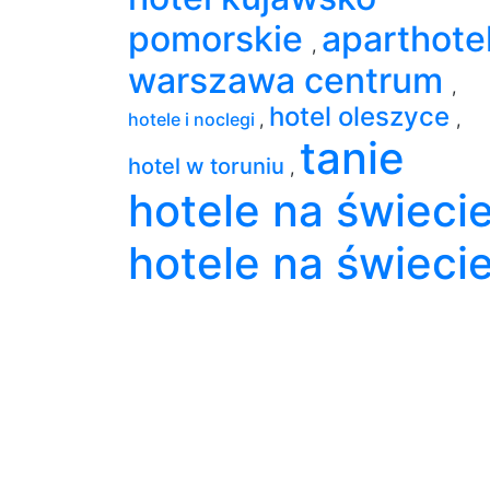
pomorskie
aparthote
,
warszawa centrum
,
hotel oleszyce
hotele i noclegi
,
,
tanie
hotel w toruniu
,
hotele na świeci
hotele na świeci