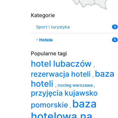
Kategorie
Sport i turystyka
3
-
Hotele
5
Popularne tagi
hotel lubaczów
,
baza
rezerwacja hoteli
,
hoteli
,
nocleg warszawa
,
przyjęcia kujawsko
baza
pomorskie
,
hotelowa na