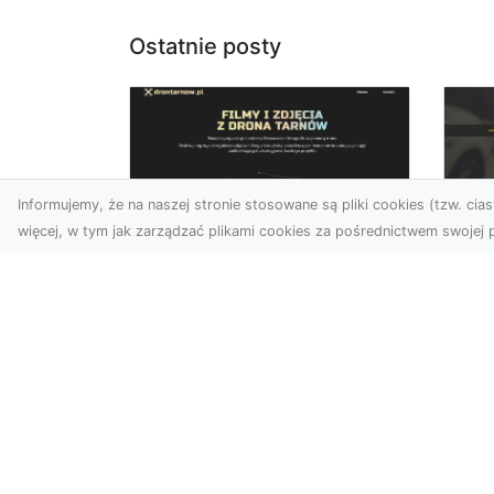
Ostatnie posty
Informujemy, że na naszej stronie stosowane są pliki cookies (tzw. ciast
więcej, w tym jak zarządzać plikami cookies za pośrednictwem swojej p
Usługi dronem Dębica
FH
– nowoczesne
Be
rozwiązania dla
Po
Twoich projektów
Dr
Usługi dronem Dębica
Na
oferują niezwykłe
Po
możliwości w fotografii i
Dl
filmowaniu z lotu ptaka,