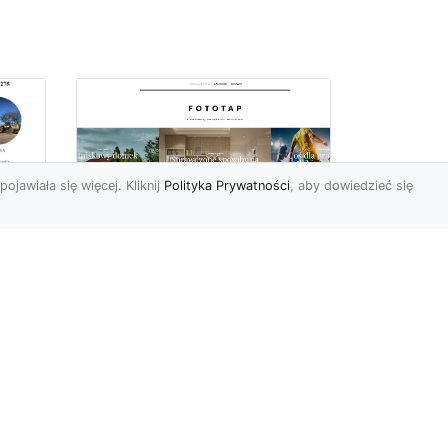
pojawiała się więcej. Kliknij
Polityka Prywatności
, aby dowiedzieć się
ów
Wśród kwiatowego
piękna…
Motywy florystyczne są
znane i lubiana od wielu
wieków. Nie dziwi nas to
o
kompletnie, wnoszą
a
bowie...
ok