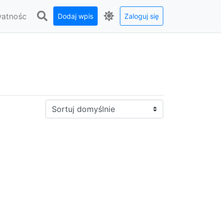
watnośc
Dodaj wpis
Zaloguj się
Sortuj: