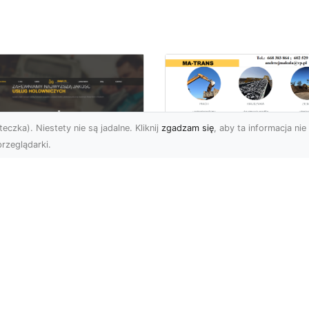
eczka). Niestety nie są jadalne. Kliknij
zgadzam się
, aby ta informacja nie 
rzeglądarki.
Rozbiórka Budynk
z MA-TRANS –
U XMar –
Bezpieczeństwo i
zpieczny Transport
Efektywność w
jazdów i Pomoc
Każdym Projekcie
ogowa na
jwyższym
Profesjonalne Usługi
ziomie
Rozbiórkowe – Dlaczeg
Są Tak Ważne? Rozbiórk
aczego Warto Skorzystać
budynku to pierwszy kr