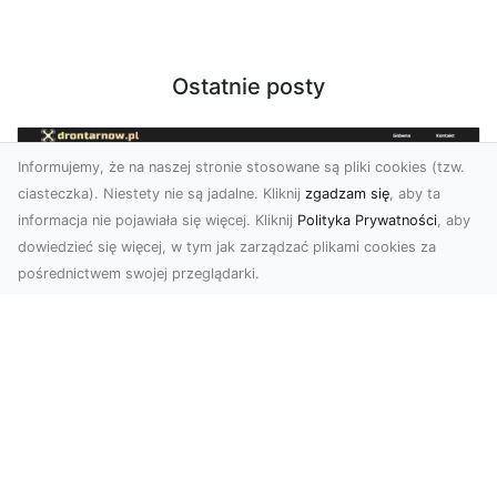
Ostatnie posty
Informujemy, że na naszej stronie stosowane są pliki cookies (tzw.
ciasteczka). Niestety nie są jadalne. Kliknij
zgadzam się
, aby ta
informacja nie pojawiała się więcej. Kliknij
Polityka Prywatności
, aby
dowiedzieć się więcej, w tym jak zarządzać plikami cookies za
pośrednictwem swojej przeglądarki.
Usługi dronem Dębica – nowoczesne
rozwiązania dla Twoich projektów
Usługi dronem Dębica oferują niezwykłe