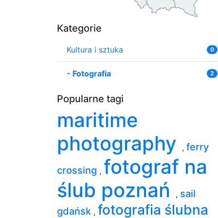
Kategorie
Kultura i sztuka
0
-
Fotografia
2
Popularne tagi
maritime
photography
ferry
,
fotograf na
crossing
,
ślub poznań
sail
,
fotografia ślubna
gdańsk
,