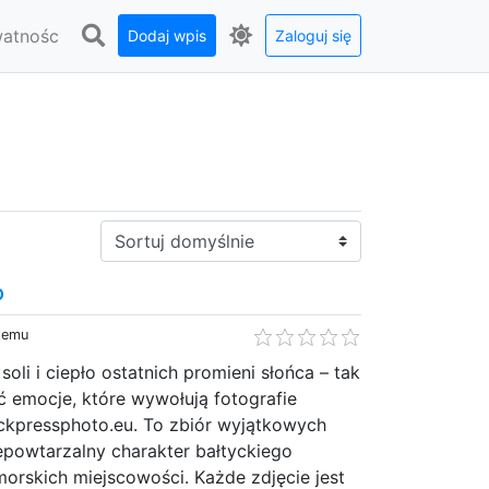
watnośc
Dodaj wpis
Zaloguj się
Sortuj:
o
 temu
soli i ciepło ostatnich promieni słońca – tak
 emocje, które wywołują fotografie
kpressphoto.eu. To zbiór wyjątkowych
iepowtarzalny charakter bałtyckiego
orskich miejscowości. Każde zdjęcie jest