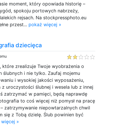
sie moment, który opowiada historię –
rzygód, spokoju portowych nabrzeży,
 dalekich rejsach. Na stockpressphoto.eu
łne przest...
pokaż więcej »
grafia dziecięca
temu
o, które zrealizuje Twoje wyobrażenia o
h ślubnych i nie tylko. Zaufaj mojemu
owaniu i wysokiej jakości wyposażeniu,
 z uroczystości ślubnej i wesela lub z innej
byś zatrzymać w pamięci, będą naprawdę
Fotografia to coś więcej niż pomysł na pracę
e – zatrzymywanie niepowtarzalnych chwil
ym się z Tobą dzielę. Ślub powinien być
 więcej »