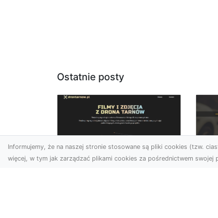
Ostatnie posty
Informujemy, że na naszej stronie stosowane są pliki cookies (tzw. ciast
więcej, w tym jak zarządzać plikami cookies za pośrednictwem swojej p
Usługi dronem Dębica
FH
– nowoczesne
Be
rozwiązania dla
Po
Twoich projektów