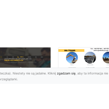
eczka). Niestety nie są jadalne. Kliknij
zgadzam się
, aby ta informacja nie 
rzeglądarki.
Rozbiórka Budynk
z MA-TRANS –
U XMar –
Bezpieczeństwo i
zpieczny Transport
Efektywność w
jazdów i Pomoc