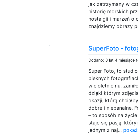
jak zatrzymany w cza
historię morskich p
nostalgii i marzeń o
znajdziemy obrazy pe
SuperFoto - foto
Dodano: 8 lat 4 miesiące 
Super Foto, to studi
pięknych fotografiac
wieloletniemu, zamił
dzięki którym zdjęcia
okazji, którą chciał
dobre i niebanalne. 
– to sposób na życi
staje się pasją, któr
jednym z naj...
pokaż