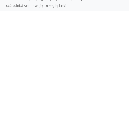
pośrednictwem swojej przeglądarki.
Usługi dronem Dębica – nowoczesne
rozwiązania dla Twoich projektów
Usługi dronem Dębica oferują niezwykłe
możliwości w fotografii i filmowaniu z lotu ptaka,
które po...