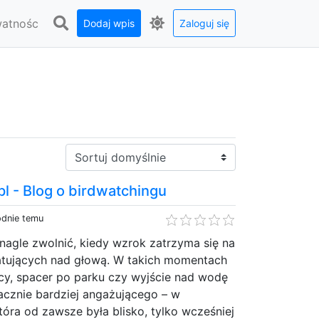
watnośc
Dodaj wpis
Zaloguj się
Sortuj:
l - Blog o birdwatchingu
odnie temu
nagle zwolnić, kiedy wzrok zatrzyma się na
latujących nad głową. W takich momentach
cy, spacer po parku czy wyjście nad wodę
acznie bardziej angażującego – w
która od zawsze była blisko, tylko wcześniej