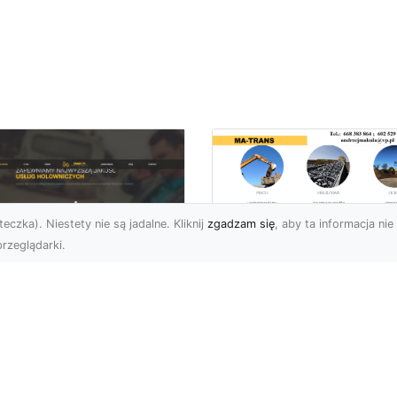
eczka). Niestety nie są jadalne. Kliknij
zgadzam się
, aby ta informacja nie 
rzeglądarki.
Rozbiórka Budynk
z MA-TRANS –
U XMar –
Bezpieczeństwo i
zpieczny Transport
Efektywność w
jazdów i Pomoc
Każdym Projekcie
ogowa na
jwyższym
Profesjonalne Usługi