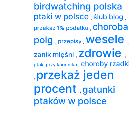
birdwatching polska
,
ptaki w polsce
ślub blog
,
,
choroba
przekaż 1% podatku
,
wesele
polg
przepisy
,
,
,
zdrowie
zanik mięśni
,
,
choroby rzadk
ptaki przy karmniku
,
przekaż jeden
,
procent
gatunki
,
ptaków w polsce