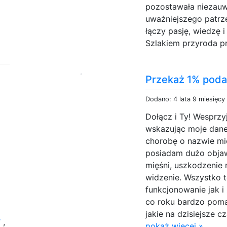
pozostawała niezauw
uważniejszego patrze
łączy pasję, wiedzę 
Szlakiem przyroda pr
Przekaż 1% poda
Dodano: 4 lata 9 miesięcy
Dołącz i Ty! Wesprzy
wskazując moje dane
chorobę o nazwie mi
posiadam dużo objaw
mięśni, uszkodzeni
widzenie. Wszystko 
funkcjonowanie jak i
co roku bardzo poma
jakie na dzisiejsze cz
y
,
pokaż więcej »