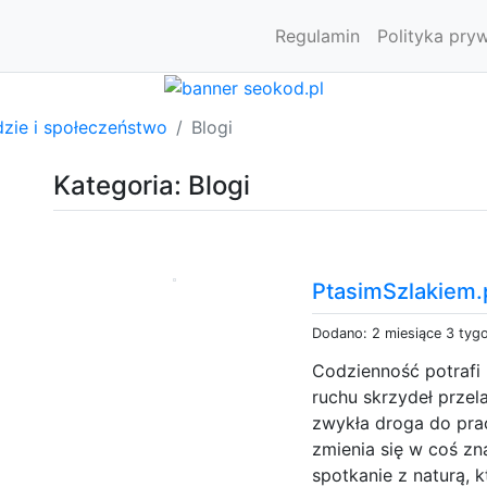
Regulamin
Polityka pry
dzie i społeczeństwo
Blogi
Kategoria: Blogi
PtasimSzlakiem.p
Dodano: 2 miesiące 3 tyg
Codzienność potrafi 
ruchu skrzydeł prze
zwykła droga do pra
zmienia się w coś zn
spotkanie z naturą, 