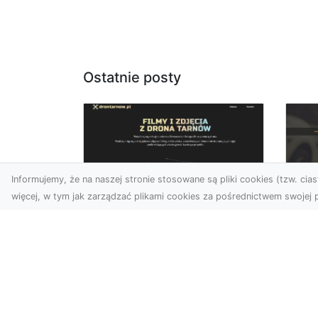
Ostatnie posty
Informujemy, że na naszej stronie stosowane są pliki cookies (tzw. ciast
więcej, w tym jak zarządzać plikami cookies za pośrednictwem swojej p
Usługi dronem Dębica
FH
– nowoczesne
Be
rozwiązania dla
Po
Twoich projektów
Dr
Usługi dronem Dębica
Na