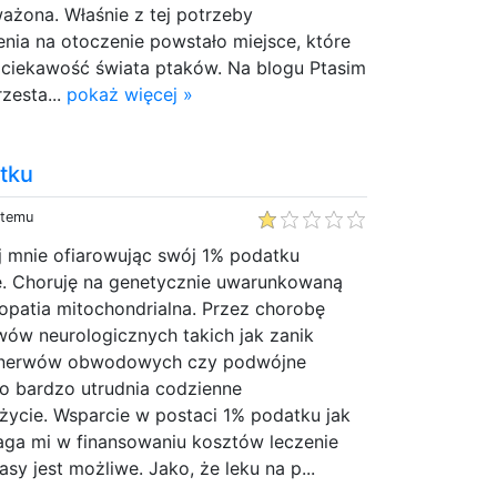
ażona. Właśnie z tej potrzeby
nia na otoczenie powstało miejsce, które
i ciekawość świata ptaków. Na blogu Ptasim
zesta...
pokaż więcej »
tku
 temu
j mnie ofiarowując swój 1% podatku
. Choruję na genetycznie uwarunkowaną
opatia mitochondrialna. Przez chorobę
ów neurologicznych takich jak zanik
e nerwów obwodowych czy podwójne
to bardzo utrudnia codzienne
 życie. Wsparcie w postaci 1% podatku jak
ga mi w finansowaniu kosztów leczenie
asy jest możliwe. Jako, że leku na p...