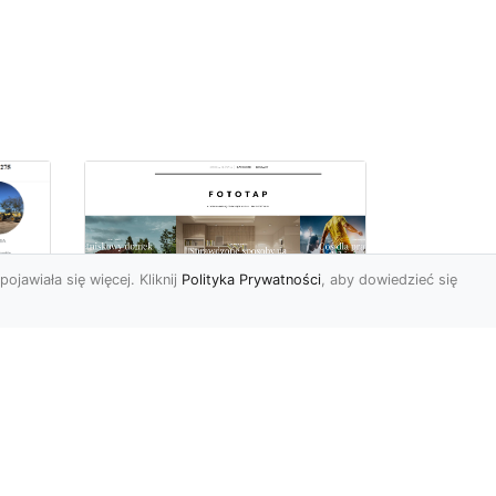
pojawiała się więcej. Kliknij
Polityka Prywatności
, aby dowiedzieć się
ów
Wśród kwiatowego
piękna…
Motywy florystyczne są
znane i lubiana od wielu