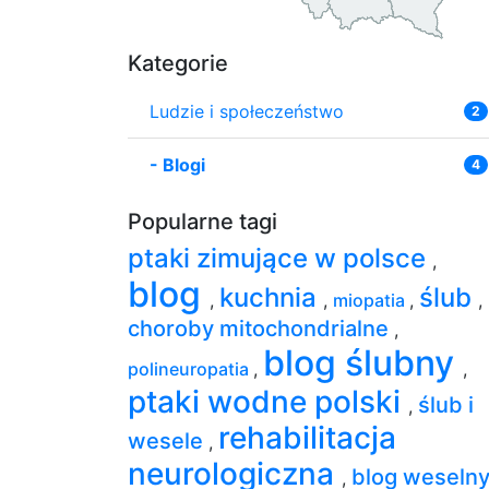
Kategorie
Ludzie i społeczeństwo
2
-
Blogi
4
Popularne tagi
ptaki zimujące w polsce
,
blog
kuchnia
ślub
,
,
miopatia
,
,
choroby mitochondrialne
,
blog ślubny
polineuropatia
,
,
ptaki wodne polski
ślub i
,
rehabilitacja
wesele
,
neurologiczna
blog weseln
,