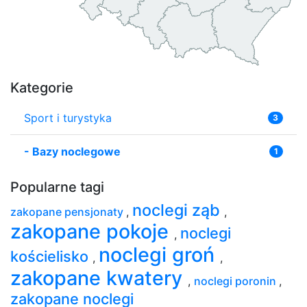
Kategorie
Sport i turystyka
3
-
Bazy noclegowe
1
Popularne tagi
noclegi ząb
zakopane pensjonaty
,
,
zakopane pokoje
noclegi
,
noclegi groń
kościelisko
,
,
zakopane kwatery
,
noclegi poronin
,
zakopane noclegi