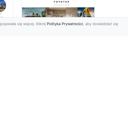
pojawiała się więcej. Kliknij
Polityka Prywatności
, aby dowiedzieć się
ów
Wśród kwiatowego
piękna…
Motywy florystyczne są
znane i lubiana od wielu
wieków. Nie dziwi nas to
o
kompletnie, wnoszą
a
bowie...
ok