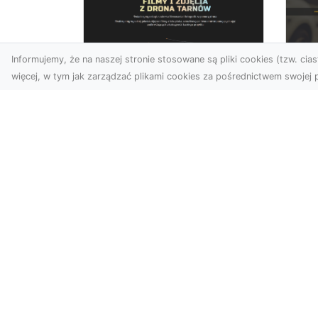
Informujemy, że na naszej stronie stosowane są pliki cookies (tzw. ciast
więcej, w tym jak zarządzać plikami cookies za pośrednictwem swojej p
Usługi dronem Dębica
FH
– nowoczesne
Be
rozwiązania dla
Po
Twoich projektów
Dr
Usługi dronem Dębica
Na
oferują niezwykłe
Po
możliwości w fotografii i
Dl
filmowaniu z lotu ptaka,
z 
które po...
kie
w s