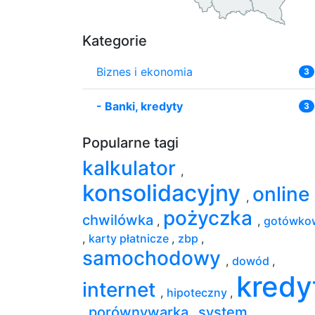
Kategorie
Biznes i ekonomia
3
-
Banki, kredyty
3
Popularne tagi
kalkulator
,
konsolidacyjny
online
,
pożyczka
chwilówka
,
,
gotówko
,
karty płatnicze
,
zbp
,
samochodowy
,
dowód
,
kredy
internet
,
hipoteczny
,
porównywarka
system
,
,