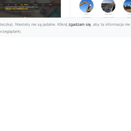
eczka). Niestety nie są jadalne. Kliknij
zgadzam się
, aby ta informacja nie 
rzeglądarki.
Rozbiórka Budynk
z MA-TRANS –
U XMar –
Bezpieczeństwo i
zpieczny Transport
Efektywność w
jazdów i Pomoc
Każdym Projekcie
ogowa na
jwyższym
Profesjonalne Usługi
ziomie
Rozbiórkowe – Dlaczeg
Są Tak Ważne? Rozbiórk
aczego Warto Skorzystać
budynku to pierwszy kr
Usług FHU XMar? Każdy
w pr...
rowca może znaleźć się
ytuacji, w której ...