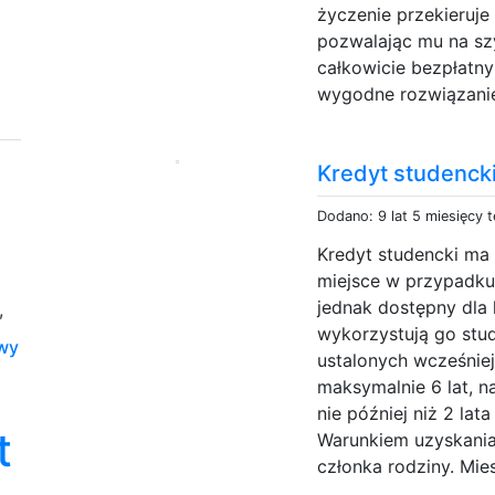
życzenie przekieruj
pozwalając mu na szy
całkowicie bezpłatny
wygodne rozwiązanie,
Kredyt studenck
Dodano: 9 lat 5 miesięcy 
Kredyt studencki ma 
miejsce w przypadku
jednak dostępny dla
,
wykorzystują go stud
wy
ustalonych wcześnie
maksymalnie 6 lat, n
nie później niż 2 lat
t
Warunkiem uzyskania
członka rodziny. Mies