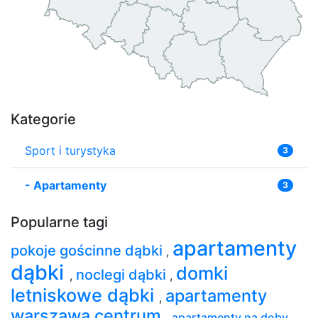
Kategorie
Sport i turystyka
3
-
Apartamenty
3
Popularne tagi
apartamenty
pokoje gościnne dąbki
,
dąbki
domki
noclegi dąbki
,
,
letniskowe dąbki
apartamenty
,
warszawa centrum
,
apartamenty na doby