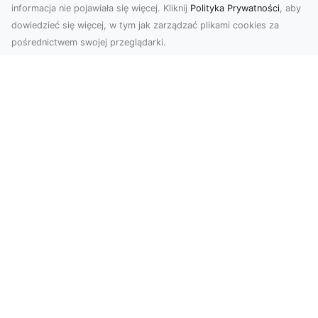
informacja nie pojawiała się więcej. Kliknij
Polityka Prywatności
, aby
dowiedzieć się więcej, w tym jak zarządzać plikami cookies za
pośrednictwem swojej przeglądarki.
Usługi dronem Dębica – nowoczesne
rozwiązania dla Twoich projektów
Usługi dronem Dębica oferują niezwykłe
możliwości w fotografii i filmowaniu z lotu ptaka,
które po...