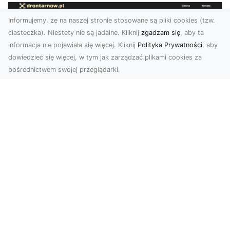
Informujemy, że na naszej stronie stosowane są pliki cookies (tzw.
ciasteczka). Niestety nie są jadalne. Kliknij
zgadzam się
, aby ta
informacja nie pojawiała się więcej. Kliknij
Polityka Prywatności
, aby
dowiedzieć się więcej, w tym jak zarządzać plikami cookies za
pośrednictwem swojej przeglądarki.
Usługi dronem Dębica – nowoczesne
rozwiązania dla Twoich projektów
Usługi dronem Dębica oferują niezwykłe
możliwości w fotografii i filmowaniu z lotu ptaka,
które po...