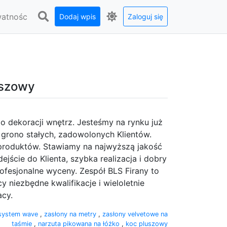
watnośc
Dodaj wpis
Zaloguj się
uszowy
 dekoracji wnętrz. Jesteśmy na rynku już
 grono stałych, zadowolonych Klientów.
 produktów. Stawiamy na najwyższą jakość
ejście do Klienta, szybka realizacja i dobry
ofesjonalne wyceny. Zespół BLS Firany to
cy niezbędne kwalifikacje i wieloletnie
acy.
 system wave
,
zasłony na metry
,
zasłony velvetowe na
taśmie
,
narzuta pikowana na łóżko
,
koc pluszowy