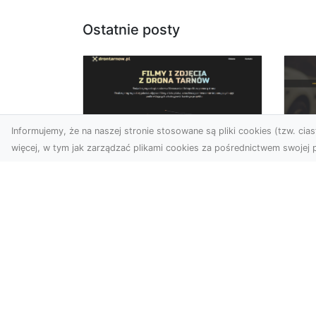
Ostatnie posty
Informujemy, że na naszej stronie stosowane są pliki cookies (tzw. ciast
więcej, w tym jak zarządzać plikami cookies za pośrednictwem swojej p
Usługi dronem Dębica
FH
– nowoczesne
Be
rozwiązania dla
Po
Twoich projektów
Dr
Usługi dronem Dębica
Na
oferują niezwykłe
Po
możliwości w fotografii i
Dl
filmowaniu z lotu ptaka,