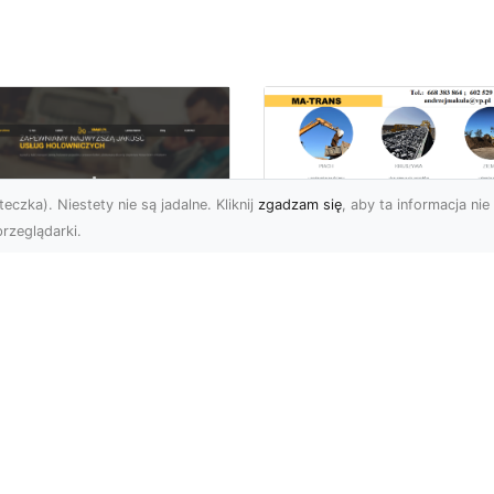
eczka). Niestety nie są jadalne. Kliknij
zgadzam się
, aby ta informacja nie 
rzeglądarki.
Rozbiórka Budynk
z MA-TRANS –
U XMar –
Bezpieczeństwo i
zpieczny Transport
Efektywność w
jazdów i Pomoc
Każdym Projekcie
ogowa na
jwyższym
Profesjonalne Usługi
ziomie
Rozbiórkowe – Dlaczeg
Są Tak Ważne? Rozbiórk
aczego Warto Skorzystać
budynku to pierwszy kr