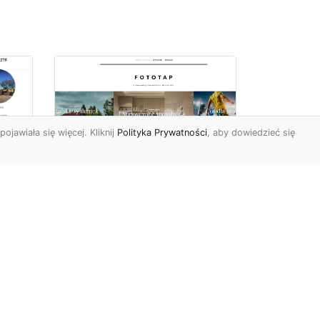
pojawiała się więcej. Kliknij
Polityka Prywatności
, aby dowiedzieć się
ów
Wśród kwiatowego
piękna…
Motywy florystyczne są
znane i lubiana od wielu
wieków. Nie dziwi nas to
o
kompletnie, wnoszą
a
bowie...
ok