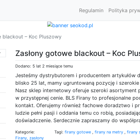
Regulamin
Polityka pry
 blackout – Koc Pluszowy
Zasłony gotowe blackout – Koc Pl
Dodano: 5 lat 2 miesiące temu
Jesteśmy dystrybutorem i producentem artykułów do
blisko 25 lat, mamy ugruntowaną pozycję i szerokie
Nasz sklep internetowy oferuje szeroki asortyment
w przystępnej cenie. BLS Firany to profesjonalne pod
kontakt. Oferujemy również fachowe doradztwo i pr
ludzie pełni pasji i oddania temu co robią, posiadają
doświadczenie. Serdecznie zapraszamy do współpr
Kategorie:
Tagi:
firany gotowe
,
firany na metry
,
firany
Firany, zasłony