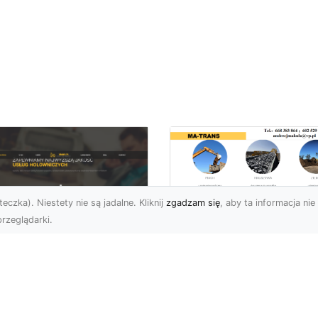
eczka). Niestety nie są jadalne. Kliknij
zgadzam się
, aby ta informacja nie 
rzeglądarki.
Rozbiórka Budynk
z MA-TRANS –
U XMar –
Bezpieczeństwo i
zpieczny Transport
Efektywność w
jazdów i Pomoc
Każdym Projekcie
ogowa na