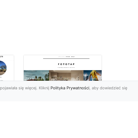
pojawiała się więcej. Kliknij
Polityka Prywatności
, aby dowiedzieć się
ów
Wśród kwiatowego
piękna…
Motywy florystyczne są