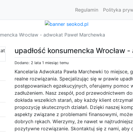
Regulamin
Polityka pry
umencka Wrocław - adwokat Paweł Marchewka
upadłość konsumencka Wrocław -
Dodano: 2 lata 1 miesiąc temu
Kancelaria Adwokata Pawła Marchewki to miejsce, g
realne rozwiązania. Specjalizując się w prawie upa
postępowaniach egzekucyjnych, oferujemy pomoc w 
zadłużeniem. Nasz zespół, pod przewodnictwem d
dokłada wszelkich starań, aby każdy klient otrzymał
propozycję skutecznych działań. Dzięki naszej kom
aspekty związane z problemami finansowymi, możes
dobrych rękach. Wierzymy, że nawet w najtrudniejszy
pozytywne rozwiązanie. Skontaktuj się z nami, ab