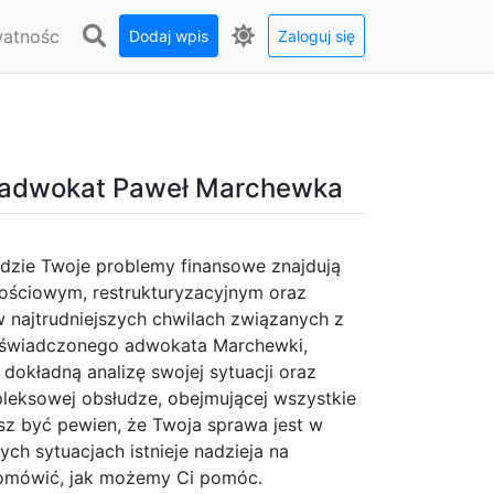
watnośc
Dodaj wpis
Zaloguj się
 adwokat Paweł Marchewka
dzie Twoje problemy finansowe znajdują
dłościowym, restrukturyzacyjnym oraz
najtrudniejszych chwilach związanych z
oświadczonego adwokata Marchewki,
 dokładną analizę swojej sytuacji oraz
pleksowej obsłudze, obejmującej wszystkie
z być pewien, że Twoja sprawa jest w
ch sytuacjach istnieje nadzieja na
y omówić, jak możemy Ci pomóc.