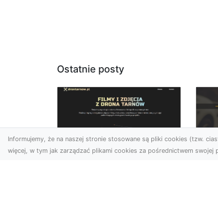
Ostatnie posty
Informujemy, że na naszej stronie stosowane są pliki cookies (tzw. ciast
więcej, w tym jak zarządzać plikami cookies za pośrednictwem swojej p
Usługi dronem Dębica
FH
– nowoczesne
Be
rozwiązania dla
Po
Twoich projektów
Dr