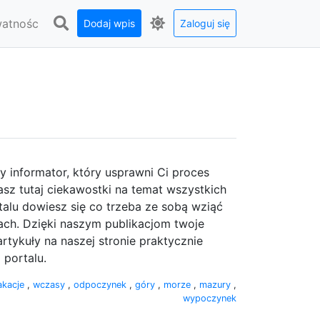
watnośc
Dodaj wpis
Zaloguj się
y informator, który usprawni Ci proces
z tutaj ciekawostki na temat wszystkich
alu dowiesz się co trzeba ze sobą wziąć
ach. Dzięki naszym publikacjom twoje
ykuły na naszej stronie praktycznie
portalu.
akacje
,
wczasy
,
odpoczynek
,
góry
,
morze
,
mazury
,
wypoczynek