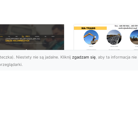
eczka). Niestety nie są jadalne. Kliknij
zgadzam się
, aby ta informacja nie 
rzeglądarki.
Rozbiórka Budynk
z MA-TRANS –
U XMar –
Bezpieczeństwo i
zpieczny Transport
Efektywność w
jazdów i Pomoc
Każdym Projekcie
ogowa na
jwyższym
Profesjonalne Usługi
ziomie
Rozbiórkowe – Dlaczeg
Są Tak Ważne? Rozbiórk
aczego Warto Skorzystać
budynku to pierwszy kr