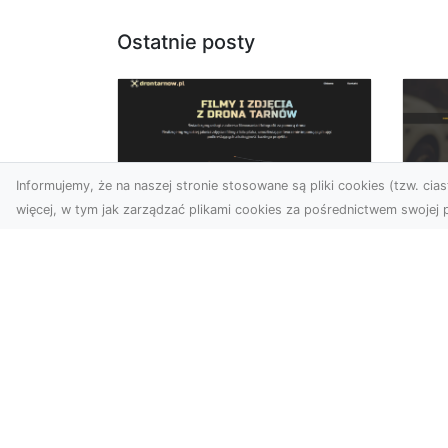
Ostatnie posty
Informujemy, że na naszej stronie stosowane są pliki cookies (tzw. ciast
więcej, w tym jak zarządzać plikami cookies za pośrednictwem swojej p
Usługi dronem Dębica
FH
– nowoczesne
Be
rozwiązania dla
Po
Twoich projektów
Dr
Usługi dronem Dębica
Na
oferują niezwykłe
Po
możliwości w fotografii i
Dl
filmowaniu z lotu ptaka,