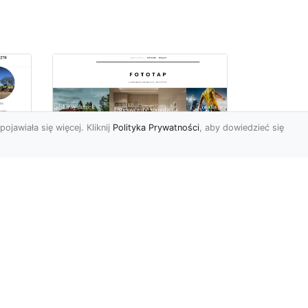
pojawiała się więcej. Kliknij
Polityka Prywatności
, aby dowiedzieć się
ów
Wśród kwiatowego
piękna…
Motywy florystyczne są
znane i lubiana od wielu
wieków. Nie dziwi nas to
o
kompletnie, wnoszą
a
bowie...
ok