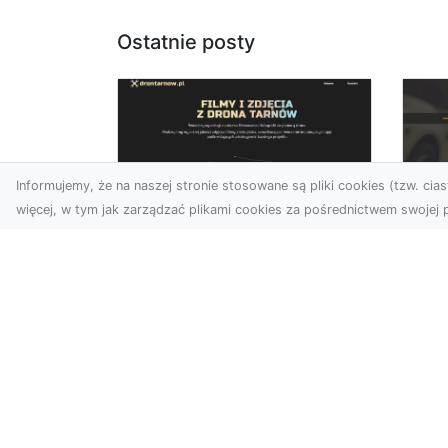
Ostatnie posty
Informujemy, że na naszej stronie stosowane są pliki cookies (tzw. ciast
więcej, w tym jak zarządzać plikami cookies za pośrednictwem swojej p
Usługi dronem Dębica
FH
– nowoczesne
Be
rozwiązania dla
Po
Twoich projektów
Dr
Usługi dronem Dębica
Na
oferują niezwykłe
Po
możliwości w fotografii i
Dl
filmowaniu z lotu ptaka,