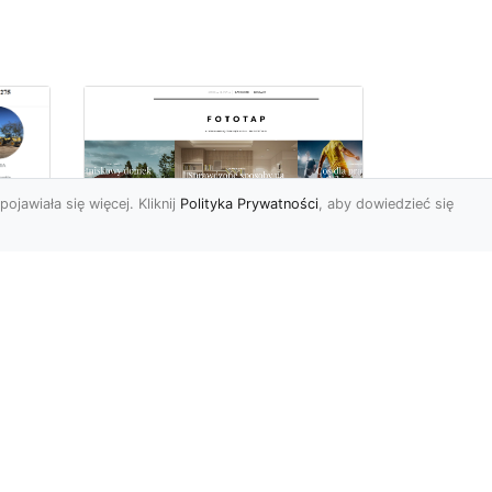
pojawiała się więcej. Kliknij
Polityka Prywatności
, aby dowiedzieć się
ów
Wśród kwiatowego
piękna…
Motywy florystyczne są
znane i lubiana od wielu
wieków. Nie dziwi nas to
o
kompletnie, wnoszą
a
bowie...
ok