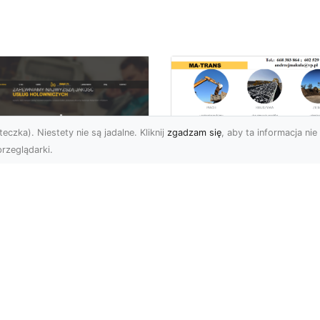
eczka). Niestety nie są jadalne. Kliknij
zgadzam się
, aby ta informacja nie 
rzeglądarki.
Rozbiórka Budynk
z MA-TRANS –
U XMar –
Bezpieczeństwo i
zpieczny Transport
Efektywność w
jazdów i Pomoc
Każdym Projekcie
ogowa na
jwyższym
Profesjonalne Usługi
ziomie
Rozbiórkowe – Dlaczeg
Są Tak Ważne? Rozbiórk
aczego Warto Skorzystać
budynku to pierwszy kr