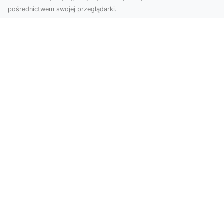
pośrednictwem swojej przeglądarki.
Usługi dronem Dębica – nowoczesne
rozwiązania dla Twoich projektów
Usługi dronem Dębica oferują niezwykłe
możliwości w fotografii i filmowaniu z lotu ptaka,
które po...