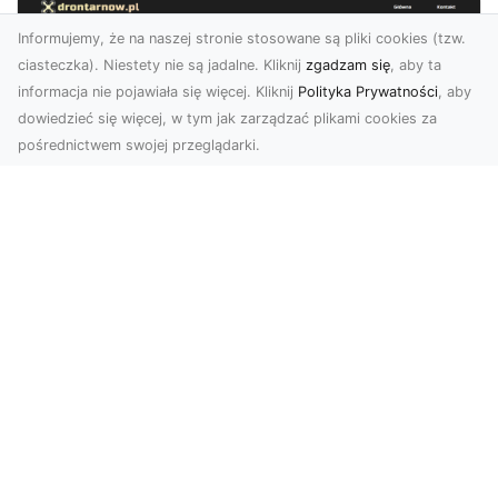
Informujemy, że na naszej stronie stosowane są pliki cookies (tzw.
ciasteczka). Niestety nie są jadalne. Kliknij
zgadzam się
, aby ta
informacja nie pojawiała się więcej. Kliknij
Polityka Prywatności
, aby
dowiedzieć się więcej, w tym jak zarządzać plikami cookies za
pośrednictwem swojej przeglądarki.
Usługi dronem Dębica – nowoczesne
rozwiązania dla Twoich projektów
Usługi dronem Dębica oferują niezwykłe
możliwości w fotografii i filmowaniu z lotu ptaka,
które po...