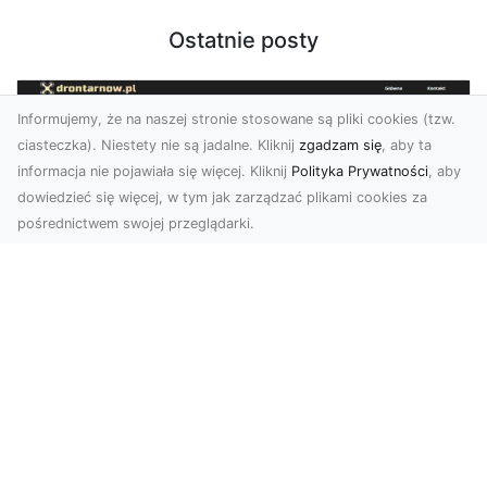
Ostatnie posty
Informujemy, że na naszej stronie stosowane są pliki cookies (tzw.
ciasteczka). Niestety nie są jadalne. Kliknij
zgadzam się
, aby ta
informacja nie pojawiała się więcej. Kliknij
Polityka Prywatności
, aby
dowiedzieć się więcej, w tym jak zarządzać plikami cookies za
pośrednictwem swojej przeglądarki.
Usługi dronem Dębica – nowoczesne
rozwiązania dla Twoich projektów
Usługi dronem Dębica oferują niezwykłe
możliwości w fotografii i filmowaniu z lotu ptaka,
które po...