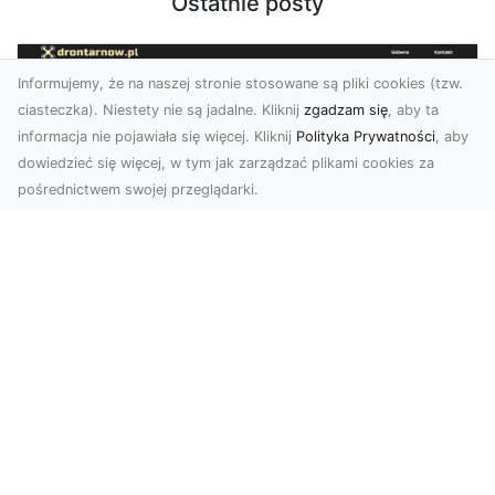
Ostatnie posty
Informujemy, że na naszej stronie stosowane są pliki cookies (tzw.
ciasteczka). Niestety nie są jadalne. Kliknij
zgadzam się
, aby ta
informacja nie pojawiała się więcej. Kliknij
Polityka Prywatności
, aby
dowiedzieć się więcej, w tym jak zarządzać plikami cookies za
pośrednictwem swojej przeglądarki.
Usługi dronem Dębica – nowoczesne
rozwiązania dla Twoich projektów
Usługi dronem Dębica oferują niezwykłe
możliwości w fotografii i filmowaniu z lotu ptaka,
które po...