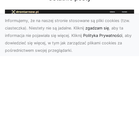
Informujemy, że na naszej stronie stosowane są pliki cookies (tzw.
ciasteczka). Niestety nie są jadalne. Kliknij
zgadzam się
, aby ta
informacja nie pojawiała się więcej. Kliknij
Polityka Prywatności
, aby
dowiedzieć się więcej, w tym jak zarządzać plikami cookies za
pośrednictwem swojej przeglądarki.
Usługi dronem Dębica – nowoczesne
rozwiązania dla Twoich projektów
Usługi dronem Dębica oferują niezwykłe
możliwości w fotografii i filmowaniu z lotu ptaka,
które po...