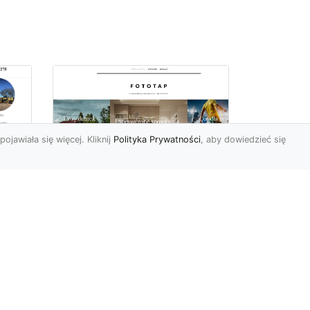
pojawiała się więcej. Kliknij
Polityka Prywatności
, aby dowiedzieć się
ów
Wśród kwiatowego
piękna…
Motywy florystyczne są
znane i lubiana od wielu
wieków. Nie dziwi nas to
o
kompletnie, wnoszą
a
bowie...