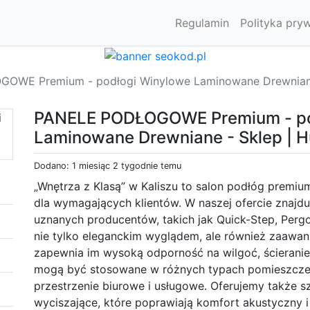
Regulamin
Polityka pry
OWE Premium - podłogi Winylowe Laminowane Drewniane 
PANELE PODŁOGOWE Premium - po
Laminowane Drewniane - Sklep | 
Dodano: 1 miesiąc 2 tygodnie temu
„Wnętrza z Klasą” w Kaliszu to salon podłóg premiu
dla wymagających klientów. W naszej ofercie znajdu
uznanych producentów, takich jak Quick-Step, Pergo
nie tylko eleganckim wyglądem, ale również zaawa
zapewnia im wysoką odporność na wilgoć, ścieranie
mogą być stosowane w różnych typach pomieszcze
przestrzenie biurowe i usługowe. Oferujemy także 
wyciszające, które poprawiają komfort akustyczny 