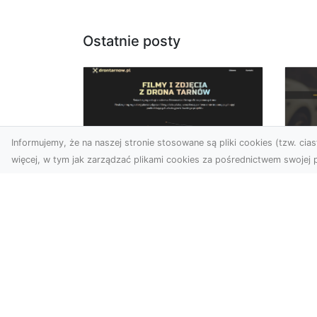
Ostatnie posty
Informujemy, że na naszej stronie stosowane są pliki cookies (tzw. ciast
więcej, w tym jak zarządzać plikami cookies za pośrednictwem swojej p
Usługi dronem Dębica
FH
– nowoczesne
Be
rozwiązania dla
Po
Twoich projektów
Dr
Usługi dronem Dębica
Na
oferują niezwykłe
Po
możliwości w fotografii i
Dl
filmowaniu z lotu ptaka,