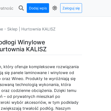
watnośc
Dodaj wpis
Zaloguj się
- Sklep | Hurtownia KALISZ
dłogi Winylowe
Hurtownia KALISZ
m, który oferuje kompleksowe rozwiązania
ją się panele laminowane i winylowe od
 oraz Wineo. Produkty te wyróżniają się
nsowaną technologią wykonania, która
 oraz codzienne obciążenia. Dzięki temu
ń – od prywatnych mieszkań po
szeroki wybór akcesoriów, w tym podkłady
i zwiększają trwałość podłóg. Naszym