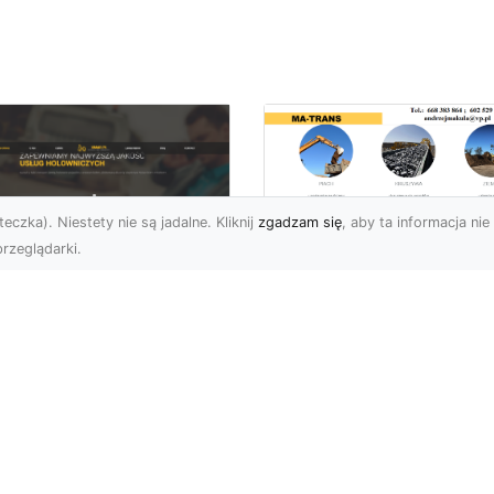
eczka). Niestety nie są jadalne. Kliknij
zgadzam się
, aby ta informacja nie 
rzeglądarki.
Rozbiórka Budynk
z MA-TRANS –
U XMar –
Bezpieczeństwo i
zpieczny Transport
Efektywność w
jazdów i Pomoc
Każdym Projekcie
ogowa na
jwyższym
Profesjonalne Usługi
ziomie
Rozbiórkowe – Dlaczeg
Są Tak Ważne? Rozbiórk
aczego Warto Skorzystać