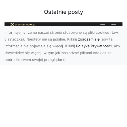
Ostatnie posty
Informujemy, że na naszej stronie stosowane są pliki cookies (tzw.
ciasteczka). Niestety nie są jadalne. Kliknij
zgadzam się
, aby ta
informacja nie pojawiała się więcej. Kliknij
Polityka Prywatności
, aby
dowiedzieć się więcej, w tym jak zarządzać plikami cookies za
pośrednictwem swojej przeglądarki.
Usługi dronem Dębica – nowoczesne
rozwiązania dla Twoich projektów
Usługi dronem Dębica oferują niezwykłe
możliwości w fotografii i filmowaniu z lotu ptaka,
które po...