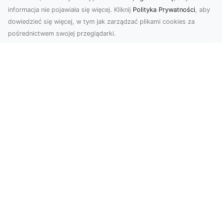
informacja nie pojawiała się więcej. Kliknij
Polityka Prywatności
, aby
dowiedzieć się więcej, w tym jak zarządzać plikami cookies za
pośrednictwem swojej przeglądarki.
Usługi dronem Dębica – nowoczesne
rozwiązania dla Twoich projektów
Usługi dronem Dębica oferują niezwykłe
możliwości w fotografii i filmowaniu z lotu ptaka,
które po...