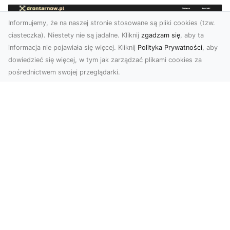
Informujemy, że na naszej stronie stosowane są pliki cookies (tzw.
ciasteczka). Niestety nie są jadalne. Kliknij
zgadzam się
, aby ta
informacja nie pojawiała się więcej. Kliknij
Polityka Prywatności
, aby
dowiedzieć się więcej, w tym jak zarządzać plikami cookies za
pośrednictwem swojej przeglądarki.
Usługi dronem Dębica – nowoczesne
rozwiązania dla Twoich projektów
Usługi dronem Dębica oferują niezwykłe
możliwości w fotografii i filmowaniu z lotu ptaka,
które po...