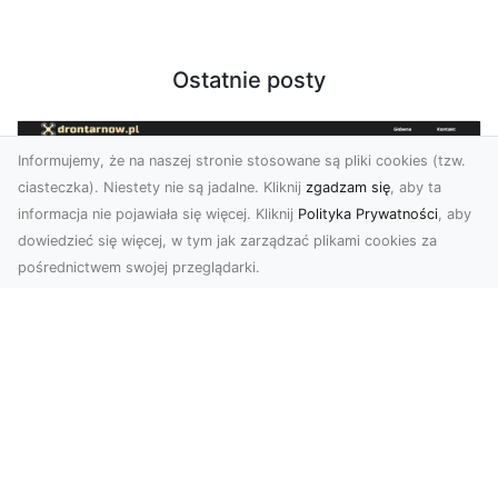
Ostatnie posty
Informujemy, że na naszej stronie stosowane są pliki cookies (tzw.
ciasteczka). Niestety nie są jadalne. Kliknij
zgadzam się
, aby ta
informacja nie pojawiała się więcej. Kliknij
Polityka Prywatności
, aby
dowiedzieć się więcej, w tym jak zarządzać plikami cookies za
pośrednictwem swojej przeglądarki.
Usługi dronem Dębica – nowoczesne
rozwiązania dla Twoich projektów
Usługi dronem Dębica oferują niezwykłe