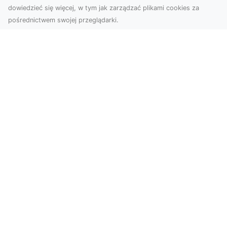
dowiedzieć się więcej, w tym jak zarządzać plikami cookies za
pośrednictwem swojej przeglądarki.
Usługi dronem Dębica – nowoczesne
rozwiązania dla Twoich projektów
Usługi dronem Dębica oferują niezwykłe
możliwości w fotografii i filmowaniu z lotu ptaka,
które po...