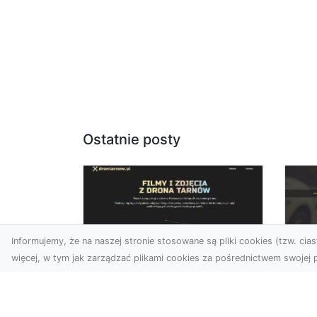
Ostatnie posty
Informujemy, że na naszej stronie stosowane są pliki cookies (tzw. ciast
więcej, w tym jak zarządzać plikami cookies za pośrednictwem swojej p
Usługi dronem Dębica
FH
– nowoczesne