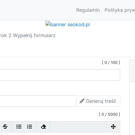
Regulamin
Polityka pry
rok 2 Wypełnij formularz
[
0
/ 100
]
Generuj treść
[
0
/ 5000
]