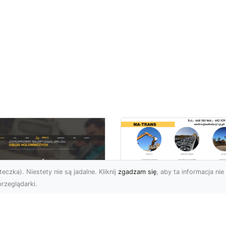
eczka). Niestety nie są jadalne. Kliknij
zgadzam się
, aby ta informacja nie 
rzeglądarki.
Rozbiórka Budynk
z MA-TRANS –
U XMar –
Bezpieczeństwo i