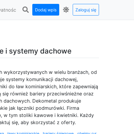
watnośc
Dodaj wpis
Zaloguj się
ne i systemy dachowe
h wykorzystywanych w wielu branżach, od
uje systemy komunikacji dachowej,
iki do ław kominiarskich, które zapewniają
 się również bariery przeciwśnieżne oraz
ch dachowych. Dekometal produkuje
kie jak łączniki podmurówki. Firma
 w tym stoliki kawowe i kwietniki. Każdy
ktuj się, aby skorzystać z oferty.
owa
,
ławy kominiarskie
,
bariery śniegowe
,
obejmy rur
,