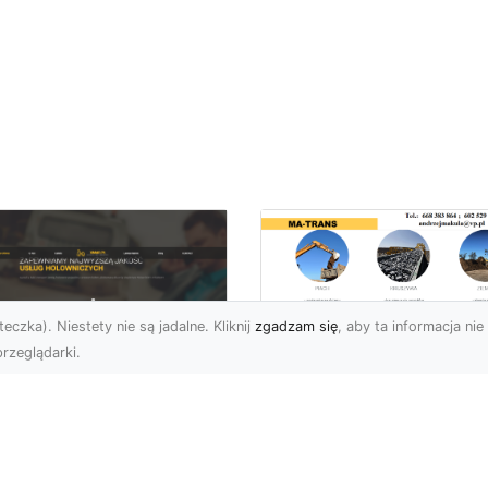
eczka). Niestety nie są jadalne. Kliknij
zgadzam się
, aby ta informacja nie 
rzeglądarki.
Rozbiórka Budynk
z MA-TRANS –
U XMar –
Bezpieczeństwo i
zpieczny Transport
Efektywność w
jazdów i Pomoc
Każdym Projekcie