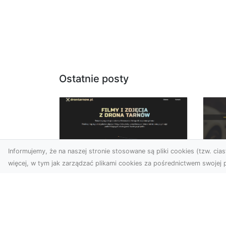
Ostatnie posty
Informujemy, że na naszej stronie stosowane są pliki cookies (tzw. ciast
więcej, w tym jak zarządzać plikami cookies za pośrednictwem swojej p
Usługi dronem Dębica
FH
– nowoczesne
Be
rozwiązania dla
Po
Twoich projektów