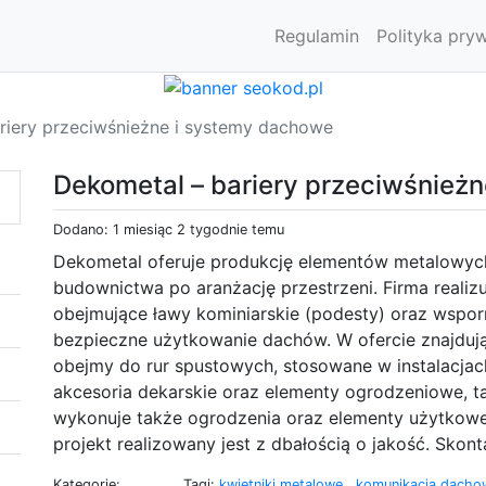
Regulamin
Polityka pry
riery przeciwśnieżne i systemy dachowe
Dekometal – bariery przeciwśnież
Dodano: 1 miesiąc 2 tygodnie temu
Dekometal oferuje produkcję elementów metalowyc
budownictwa po aranżację przestrzeni. Firma realiz
obejmujące ławy kominiarskie (podesty) oraz wsporn
bezpieczne użytkowanie dachów. W ofercie znajdują
obejmy do rur spustowych, stosowane w instalacja
akcesoria dekarskie oraz elementy ogrodzeniowe, ta
wykonuje także ogrodzenia oraz elementy użytkowe,
projekt realizowany jest z dbałością o jakość. Skonta
Kategorie:
Tagi:
kwietniki metalowe
,
komunikacja dach