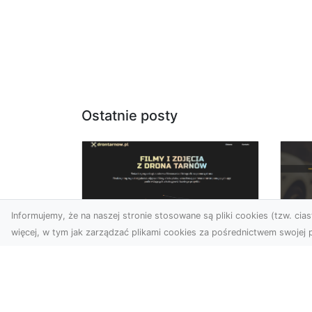
Ostatnie posty
Informujemy, że na naszej stronie stosowane są pliki cookies (tzw. ciast
więcej, w tym jak zarządzać plikami cookies za pośrednictwem swojej p
Usługi dronem Dębica
FH
– nowoczesne
Be
rozwiązania dla
Po
Twoich projektów