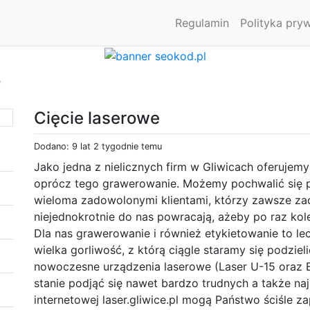
Regulamin
Polityka pry
e
Cięcie laserowe
Dodano: 9 lat 2 tygodnie temu
Jako jedna z nielicznych firm w Gliwicach oferujem
oprócz tego grawerowanie. Możemy pochwalić się 
wieloma zadowolonymi klientami, którzy zawsze zac
niejednokrotnie do nas powracają, ażeby po raz ko
Dla nas grawerowanie i również etykietowanie to le
wielka gorliwość, z którą ciągle staramy się podzie
nowoczesne urządzenia laserowe (Laser U-15 oraz E
stanie podjąć się nawet bardzo trudnych a także naj
internetowej laser.gliwice.pl mogą Państwo ściśle z