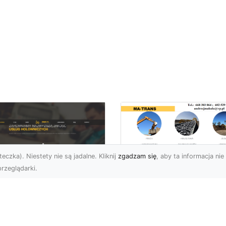
eczka). Niestety nie są jadalne. Kliknij
zgadzam się
, aby ta informacja nie 
rzeglądarki.
Rozbiórka Budynk
z MA-TRANS –
U XMar –
Bezpieczeństwo i
zpieczny Transport
Efektywność w
jazdów i Pomoc