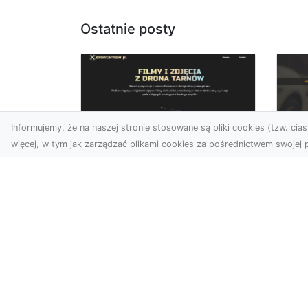
Ostatnie posty
Informujemy, że na naszej stronie stosowane są pliki cookies (tzw. ciast
więcej, w tym jak zarządzać plikami cookies za pośrednictwem swojej p
Usługi dronem Dębica
FH
– nowoczesne
Be
rozwiązania dla
Po
Twoich projektów
Dr
Usługi dronem Dębica
Na
oferują niezwykłe
Po
możliwości w fotografii i
Dl
filmowaniu z lotu ptaka,