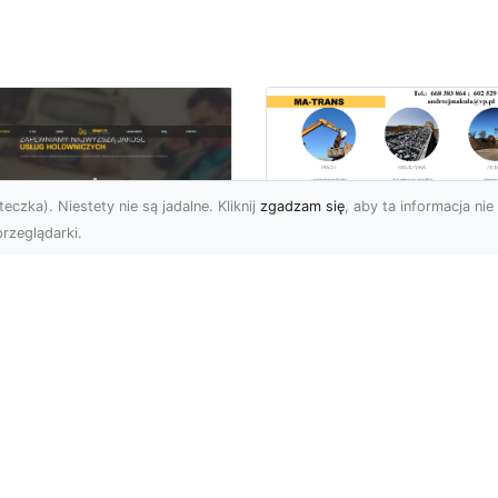
eczka). Niestety nie są jadalne. Kliknij
zgadzam się
, aby ta informacja nie 
rzeglądarki.
Rozbiórka Budynk
z MA-TRANS –
U XMar –
Bezpieczeństwo i
zpieczny Transport
Efektywność w
jazdów i Pomoc
Każdym Projekcie
ogowa na
jwyższym
Profesjonalne Usługi
ziomie
Rozbiórkowe – Dlaczeg
Są Tak Ważne? Rozbiórk
aczego Warto Skorzystać
budynku to pierwszy kr