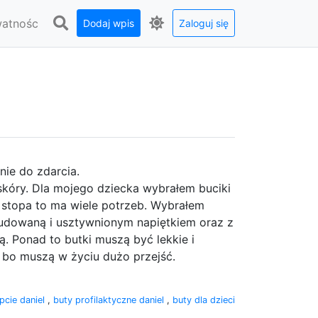
watnośc
Dodaj wpis
Zaloguj się
nie do zdarcia.
 skóry. Dla mojego dziecka wybrałem buciki
a stopa to ma wiele potrzeb. Wybrałem
budowaną i usztywnionym napiętkiem oraz z
. Ponad to butki muszą być lekkie i
l bo muszą w życiu dużo przejść.
pcie daniel
,
buty profilaktyczne daniel
,
buty dla dzieci