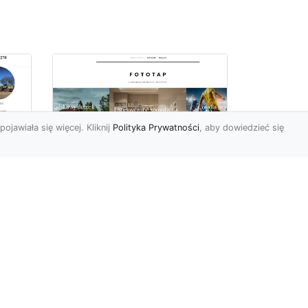
pojawiała się więcej. Kliknij
Polityka Prywatności
, aby dowiedzieć się
ów
Wśród kwiatowego
piękna…
Motywy florystyczne są
znane i lubiana od wielu
wieków. Nie dziwi nas to
o
kompletnie, wnoszą
a
bowie...
ok