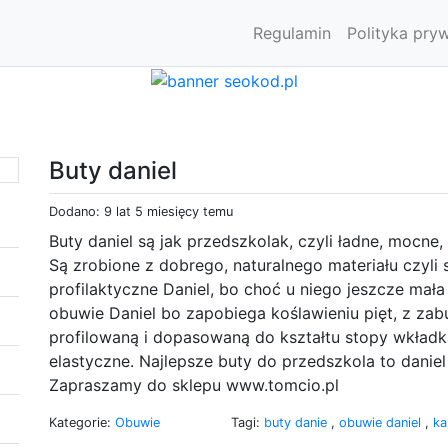
Regulamin
Polityka pry
Buty daniel
Dodano: 9 lat 5 miesięcy temu
Buty daniel są jak przedszkolak, czyli ładne, mocne, 
Są zrobione z dobrego, naturalnego materiału czyli
profilaktyczne Daniel, bo choć u niego jeszcze mał
obuwie Daniel bo zapobiega koślawieniu pięt, z za
profilowaną i dopasowaną do kształtu stopy wkładką
elastyczne. Najlepsze buty do przedszkola to danie
Zapraszamy do sklepu www.tomcio.pl
Kategorie:
Obuwie
Tagi:
buty danie
,
obuwie daniel
,
ka