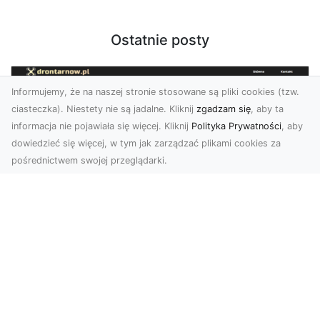
Ostatnie posty
Informujemy, że na naszej stronie stosowane są pliki cookies (tzw.
ciasteczka). Niestety nie są jadalne. Kliknij
zgadzam się
, aby ta
informacja nie pojawiała się więcej. Kliknij
Polityka Prywatności
, aby
dowiedzieć się więcej, w tym jak zarządzać plikami cookies za
pośrednictwem swojej przeglądarki.
Usługi dronem Dębica – nowoczesne
rozwiązania dla Twoich projektów
Usługi dronem Dębica oferują niezwykłe
możliwości w fotografii i filmowaniu z lotu ptaka,