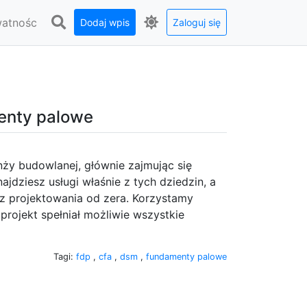
watnośc
Dodaj wpis
Zaloguj się
enty palowe
ży budowlanej, głównie zajmując się
ajdziesz usługi właśnie z tych dziedzin, a
 projektowania od zera. Korzystamy
rojekt spełniał możliwie wszystkie
Tagi:
fdp
,
cfa
,
dsm
,
fundamenty palowe