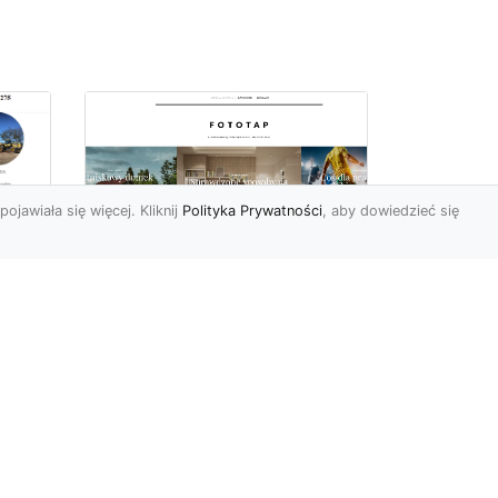
pojawiała się więcej. Kliknij
Polityka Prywatności
, aby dowiedzieć się
ów
Wśród kwiatowego
piękna…
Motywy florystyczne są
znane i lubiana od wielu
wieków. Nie dziwi nas to
o
kompletnie, wnoszą
a
bowie...
ok