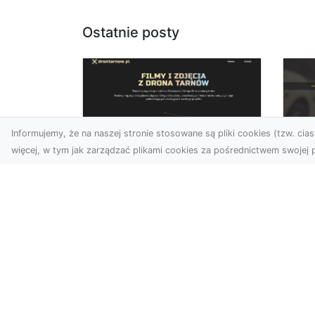
Ostatnie posty
Informujemy, że na naszej stronie stosowane są pliki cookies (tzw. ciast
więcej, w tym jak zarządzać plikami cookies za pośrednictwem swojej p
Usługi dronem Dębica
FH
– nowoczesne
Be
rozwiązania dla
Po
Twoich projektów
Dr
Usługi dronem Dębica
Na
oferują niezwykłe
Po
możliwości w fotografii i
Dl
filmowaniu z lotu ptaka,