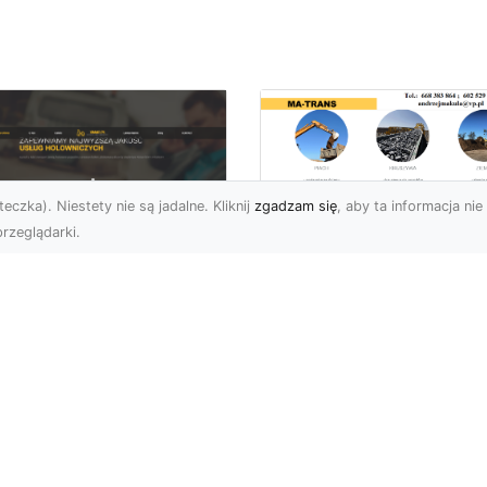
eczka). Niestety nie są jadalne. Kliknij
zgadzam się
, aby ta informacja nie 
rzeglądarki.
Rozbiórka Budynk
z MA-TRANS –
U XMar –
Bezpieczeństwo i
zpieczny Transport
Efektywność w
jazdów i Pomoc
Każdym Projekcie
ogowa na
jwyższym
Profesjonalne Usługi
ziomie
Rozbiórkowe – Dlaczeg
Są Tak Ważne? Rozbiórk
aczego Warto Skorzystać
budynku to pierwszy kr