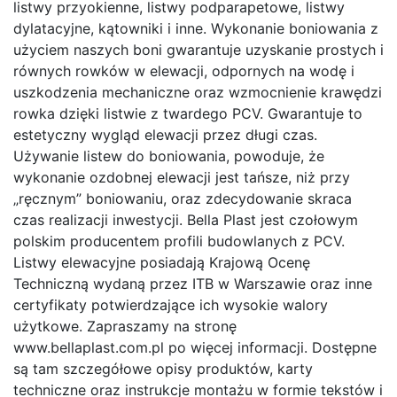
listwy przyokienne, listwy podparapetowe, listwy
dylatacyjne, kątowniki i inne. Wykonanie boniowania z
użyciem naszych boni gwarantuje uzyskanie prostych i
równych rowków w elewacji, odpornych na wodę i
uszkodzenia mechaniczne oraz wzmocnienie krawędzi
rowka dzięki listwie z twardego PCV. Gwarantuje to
estetyczny wygląd elewacji przez długi czas.
Używanie listew do boniowania, powoduje, że
wykonanie ozdobnej elewacji jest tańsze, niż przy
„ręcznym” boniowaniu, oraz zdecydowanie skraca
czas realizacji inwestycji. Bella Plast jest czołowym
polskim producentem profili budowlanych z PCV.
Listwy elewacyjne posiadają Krajową Ocenę
Techniczną wydaną przez ITB w Warszawie oraz inne
certyfikaty potwierdzające ich wysokie walory
użytkowe. Zapraszamy na stronę
www.bellaplast.com.pl po więcej informacji. Dostępne
są tam szczegółowe opisy produktów, karty
techniczne oraz instrukcje montażu w formie tekstów i