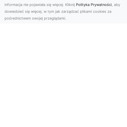
informacja nie pojawiała się więcej. Kliknij
Polityka Prywatności
, aby
dowiedzieć się więcej, w tym jak zarządzać plikami cookies za
pośrednictwem swojej przeglądarki.
Usługi dronem Dębica – nowoczesne
rozwiązania dla Twoich projektów
Usługi dronem Dębica oferują niezwykłe
możliwości w fotografii i filmowaniu z lotu ptaka,
które po...