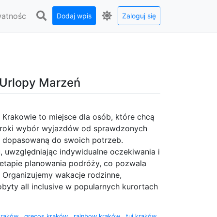
watnośc
Dodaj wpis
Zaloguj się
 Urlopy Marzeń
Krakowie to miejsce dla osób, które chcą
eroki wybór wyjazdów od sprawdzonych
tę dopasowaną do swoich potrzeb.
 uwzględniając indywidualne oczekiwania i
etapie planowania podróży, co pozwala
u. Organizujemy wakacje rodzinne,
yty all inclusive w popularnych kurortach
 kraków
,
grecos kraków
,
rainbow kraków
,
tui kraków
,