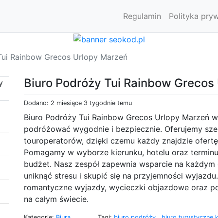
Regulamin
Polityka pry
Tui Rainbow Grecos Urlopy Marzeń
Biuro Podróży Tui Rainbow Grecos
Dodano: 2 miesiące 3 tygodnie temu
Biuro Podróży Tui Rainbow Grecos Urlopy Marzeń w 
podróżować wygodnie i bezpiecznie. Oferujemy sz
touroperatorów, dzięki czemu każdy znajdzie ofer
Pomagamy w wyborze kierunku, hotelu oraz terminu,
budżet. Nasz zespół zapewnia wsparcie na każdym 
uniknąć stresu i skupić się na przyjemności wyjazd
romantyczne wyjazdy, wycieczki objazdowe oraz pob
na całym świecie.
Kategorie:
Biura
Tagi:
biuro podróży
,
biuro turystyczne