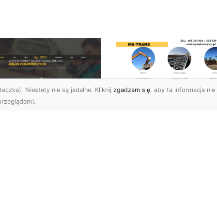
eczka). Niestety nie są jadalne. Kliknij
zgadzam się
, aby ta informacja nie 
rzeglądarki.
Rozbiórka Budynk
z MA-TRANS –
U XMar –
Bezpieczeństwo i
zpieczny Transport
Efektywność w
jazdów i Pomoc
Każdym Projekcie
ogowa na
jwyższym
Profesjonalne Usługi
ziomie
Rozbiórkowe – Dlaczeg
Są Tak Ważne? Rozbiórk
aczego Warto Skorzystać
budynku to pierwszy kr