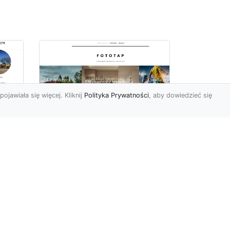
pojawiała się więcej. Kliknij
Polityka Prywatności
, aby dowiedzieć się
ów
Wśród kwiatowego
piękna…
Motywy florystyczne są
znane i lubiana od wielu
wieków. Nie dziwi nas to
o
kompletnie, wnoszą
a
bowie...
ok