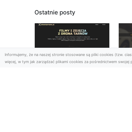
Ostatnie posty
Informujemy, że na naszej stronie stosowane są pliki cookies (tzw. ciast
więcej, w tym jak zarządzać plikami cookies za pośrednictwem swojej p
Usługi dronem Dębica
FH
– nowoczesne
Be
rozwiązania dla
Po
Twoich projektów
Dr
Usługi dronem Dębica
Na
oferują niezwykłe
Po
możliwości w fotografii i
Dl
filmowaniu z lotu ptaka,